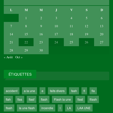
L
M
M
J
V
S
D
1
2
3
4
5
6
7
8
9
10
11
12
13
14
15
16
17
18
19
20
21
22
23
24
25
26
27
28
29
30
« Août
Oct »
ÉTIQUETTES
accident
a la une
e
faits divers
fash
fl
fla
flah
flas
flasf
flash
Flash la une
flast
fllash
flsah
Ia une flash
incendie
l
LA
LAA UNE