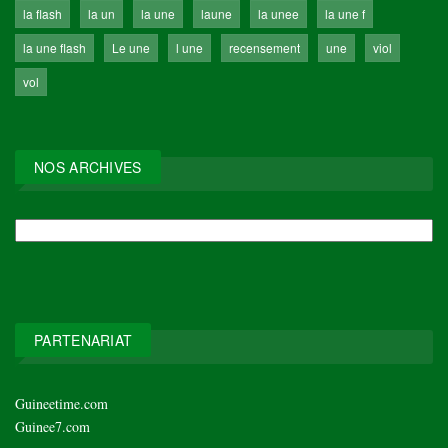
la flash
la un
la une
laune
la unee
la une f
la une flash
Le une
l une
recensement
une
viol
vol
NOS ARCHIVES
NOS
ARCHIVES
PARTENARIAT
Guineetime.com
Guinee7.com