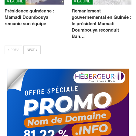
À LA UNE
À LA UNE
Présidence guinéenne :
Remaniement
Mamadi Doumbouya
gouvernemental en Guinée :
remanie son équipe
le président Mamadi
Doumbouya reconduit
Bah…
PREV
NEXT