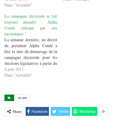
Dans "Actualité"
La campagne électorale se fait
toujours attendre : Alpha
Condé rattrapé par son
inconstance !
La semaine dernière, un décret
du président Alpha Condé a
fixé la date du démarrage de la
campagne électorale pour les
élections législatives à partir du
30 mai. Mais sur le terrain, il
4 juin 2013
faut dire que cette campagne
Dans "Actualité"
électorale du président Alpha
Condé a du mal à damarrer.
Depuis la…
la une
Facebook
Twitter
WhatsApp
Share