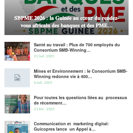
𝐒𝐁𝐏𝐌𝐄 𝟐𝟎𝟐𝟔 : 𝐥𝐚 𝐆𝐮𝐢𝐧𝐞́𝐞 𝐚𝐮 𝐜œ𝐮𝐫 𝐝𝐮 𝐫𝐞𝐧𝐝𝐞𝐳-
𝐯𝐨𝐮𝐬 𝐚𝐟𝐫𝐢𝐜𝐚𝐢𝐧 𝐝𝐞𝐬 𝐛𝐚𝐧𝐪𝐮𝐞𝐬 𝐞𝐭 𝐝𝐞𝐬 𝐏𝐌𝐄…
Santé au travail : Plus de 700 employés du
Consortium SMB-Winning…
31 Juil , 2025
Mines et Environnement : le Consortium SMB-
Winning redonne vie à 400…
6 Juil , 2025
Pour toutes les questions liées au processus
de récemment…
21 Avr , 2025
Communication et marketing digital:
Guicopres lance un Appel à…