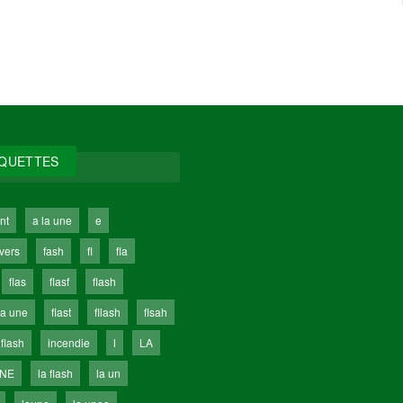
IQUETTES
nt
a la une
e
ivers
fash
fl
fla
flas
flasf
flash
la une
flast
fllash
flsah
 flash
incendie
l
LA
UNE
la flash
la un