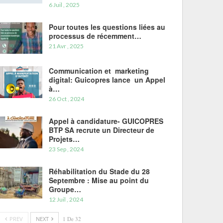
6 Juil , 2025
Pour toutes les questions liées au
processus de récemment…
21 Avr , 2025
Communication et marketing
digital: Guicopres lance un Appel
à…
26 Oct , 2024
Appel à candidature- GUICOPRES
BTP SA recrute un Directeur de
Projets…
23 Sep , 2024
Réhabilitation du Stade du 28
Septembre : Mise au point du
Groupe…
12 Juil , 2024
PREV
NEXT
1 De 32