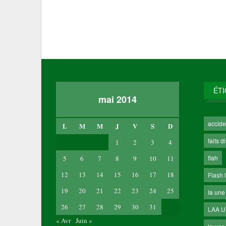
ÉT
mai 2014
accide
L
M
M
J
V
S
D
faits d
1
2
3
4
flah
5
6
7
8
9
10
11
12
13
14
15
16
17
18
Flash 
19
20
21
22
23
24
25
Ia une
26
27
28
29
30
31
LAA 
« Avr
Juin »