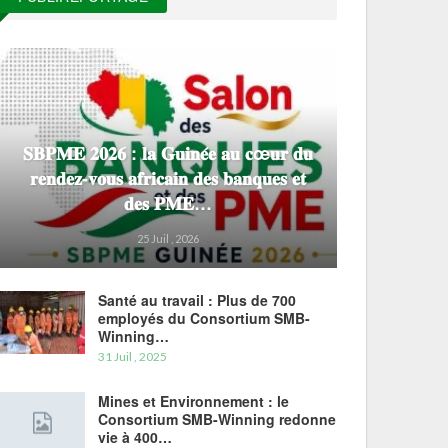
𝐒𝐁𝐏𝐌𝐄 𝟐𝟎𝟐𝟔 : 𝐥𝐚 𝐆𝐮𝐢𝐧𝐞́𝐞 𝐚𝐮 𝐜œ𝐮𝐫 𝐝𝐮
𝐫𝐞𝐧𝐝𝐞𝐳-𝐯𝐨𝐮𝐬 𝐚𝐟𝐫𝐢𝐜𝐚𝐢𝐧 𝐝𝐞𝐬 𝐛𝐚𝐧𝐪𝐮𝐞𝐬 𝐞𝐭
𝐝𝐞𝐬 𝐏𝐌𝐄…
25 Juil , 2026
Santé au travail : Plus de 700
employés du Consortium SMB-
Winning…
31 Juil , 2025
Mines et Environnement : le
Consortium SMB-Winning redonne
vie à 400…