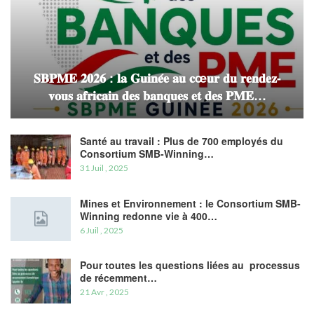
𝐒𝐁𝐏𝐌𝐄 𝟐𝟎𝟐𝟔 : 𝐥𝐚 𝐆𝐮𝐢𝐧𝐞́𝐞 𝐚𝐮 𝐜œ𝐮𝐫 𝐝𝐮 𝐫𝐞𝐧𝐝𝐞𝐳-
𝐯𝐨𝐮𝐬 𝐚𝐟𝐫𝐢𝐜𝐚𝐢𝐧 𝐝𝐞𝐬 𝐛𝐚𝐧𝐪𝐮𝐞𝐬 𝐞𝐭 𝐝𝐞𝐬 𝐏𝐌𝐄…
Santé au travail : Plus de 700 employés du
Consortium SMB-Winning…
31 Juil , 2025
Mines et Environnement : le Consortium SMB-
Winning redonne vie à 400…
6 Juil , 2025
Pour toutes les questions liées au processus
de récemment…
21 Avr , 2025