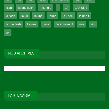
flsah
Ia une flash
incendie
l
LA
LAA UNE
la flash
la un
la une
laune
la unee
la une f
la une flash
Le une
l une
recensement
une
viol
vol
NOS ARCHIVES
NOS
ARCHIVES
PARTENARIAT