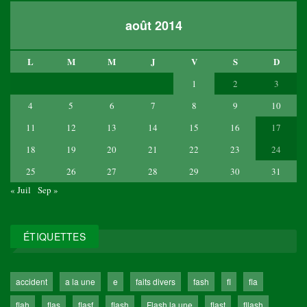
août 2014
L
M
M
J
V
S
D
1
2
3
4
5
6
7
8
9
10
11
12
13
14
15
16
17
18
19
20
21
22
23
24
25
26
27
28
29
30
31
« Juil
Sep »
ÉTIQUETTES
accident
a la une
e
faits divers
fash
fl
fla
flah
flas
flasf
flash
Flash la une
flast
fllash