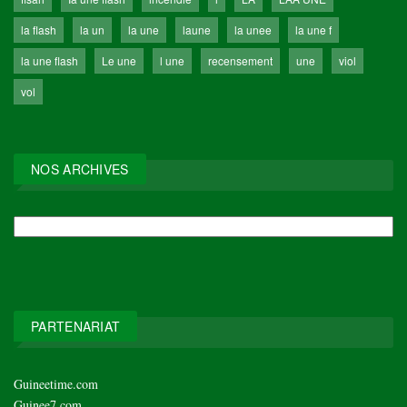
la flash
la un
la une
laune
la unee
la une f
la une flash
Le une
l une
recensement
une
viol
vol
NOS ARCHIVES
NOS
ARCHIVES
PARTENARIAT
Guineetime.com
Guinee7.com