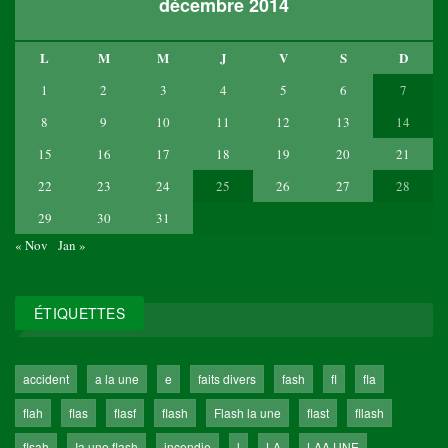
décembre 2014
L
M
M
J
V
S
D
1
2
3
4
5
6
7
8
9
10
11
12
13
14
15
16
17
18
19
20
21
22
23
24
25
26
27
28
29
30
31
« Nov
Jan »
ÉTIQUETTES
accident
a la une
e
faits divers
fash
fl
fla
flah
flas
flasf
flash
Flash la une
flast
fllash
flsah
Ia une flash
incendie
l
LA
LAA UNE