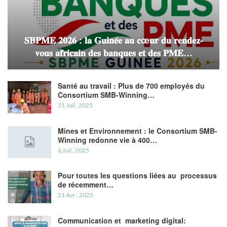
𝐒𝐁𝐏𝐌𝐄 𝟐𝟎𝟐𝟔 : 𝐥𝐚 𝐆𝐮𝐢𝐧𝐞́𝐞 𝐚𝐮 𝐜œ𝐮𝐫 𝐝𝐮 𝐫𝐞𝐧𝐝𝐞𝐳-
𝐯𝐨𝐮𝐬 𝐚𝐟𝐫𝐢𝐜𝐚𝐢𝐧 𝐝𝐞𝐬 𝐛𝐚𝐧𝐪𝐮𝐞𝐬 𝐞𝐭 𝐝𝐞𝐬 𝐏𝐌𝐄…
Santé au travail : Plus de 700 employés du
Consortium SMB-Winning…
31 Juil , 2025
Mines et Environnement : le Consortium SMB-
Winning redonne vie à 400…
6 Juil , 2025
Pour toutes les questions liées au processus
de récemment…
21 Avr , 2025
Communication et marketing digital: