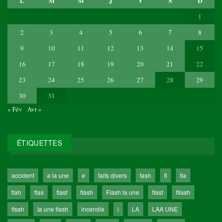
L
M
M
J
V
S
D
1
2
3
4
5
6
7
8
9
10
11
12
13
14
15
16
17
18
19
20
21
22
23
24
25
26
27
28
29
30
31
« Fév
Avr »
ÉTIQUETTES
accident
a la une
e
faits divers
fash
fl
fla
flah
flas
flasf
flash
Flash la une
flast
fllash
flsah
Ia une flash
incendie
l
LA
LAA UNE