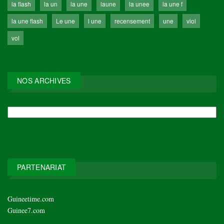
la flash
la un
la une
laune
la unee
la une f
la une flash
Le une
l une
recensement
une
viol
vol
NOS ARCHIVES
NOS
ARCHIVES
PARTENARIAT
Guineetime.com
Guinee7.com