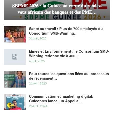
𝐒𝐁𝐏𝐌𝐄 𝟐𝟎𝟐𝟔 : 𝐥𝐚 𝐆𝐮𝐢𝐧𝐞́𝐞 𝐚𝐮 𝐜œ𝐮𝐫 𝐝𝐮 𝐫𝐞𝐧𝐝𝐞𝐳-
𝐯𝐨𝐮𝐬 𝐚𝐟𝐫𝐢𝐜𝐚𝐢𝐧 𝐝𝐞𝐬 𝐛𝐚𝐧𝐪𝐮𝐞𝐬 𝐞𝐭 𝐝𝐞𝐬 𝐏𝐌𝐄…
Santé au travail : Plus de 700 employés du
Consortium SMB-Winning…
31 Juil , 2025
Mines et Environnement : le Consortium SMB-
Winning redonne vie à 400…
6 Juil , 2025
Pour toutes les questions liées au processus
de récemment…
21 Avr , 2025
Communication et marketing digital:
Guicopres lance un Appel à…
26 Oct , 2024