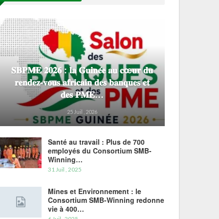
𝐒𝐁𝐏𝐌𝐄 𝟐𝟎𝟐𝟔 : 𝐥𝐚 𝐆𝐮𝐢𝐧𝐞́𝐞 𝐚𝐮 𝐜œ𝐮𝐫 𝐝𝐮
𝐫𝐞𝐧𝐝𝐞𝐳-𝐯𝐨𝐮𝐬 𝐚𝐟𝐫𝐢𝐜𝐚𝐢𝐧 𝐝𝐞𝐬 𝐛𝐚𝐧𝐪𝐮𝐞𝐬 𝐞𝐭
𝐝𝐞𝐬 𝐏𝐌𝐄…
25 Juil , 2026
Santé au travail : Plus de 700
employés du Consortium SMB-
Winning…
31 Juil , 2025
Mines et Environnement : le
Consortium SMB-Winning redonne
vie à 400…
6 Juil , 2025