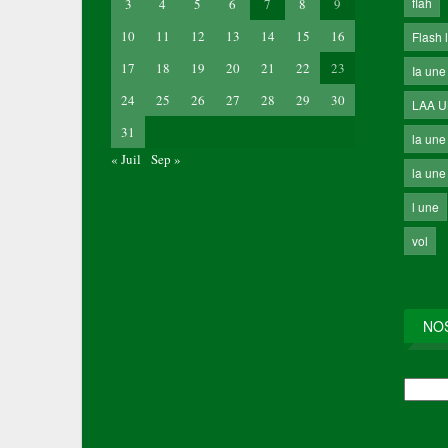
flah
3
4
5
6
7
8
9
10
11
12
13
14
15
16
Flash 
17
18
19
20
21
22
23
Ia une
24
25
26
27
28
29
30
LAA 
31
la une
« Juil
Sep »
la une 
l une
vol
NO
NOS
ARCH