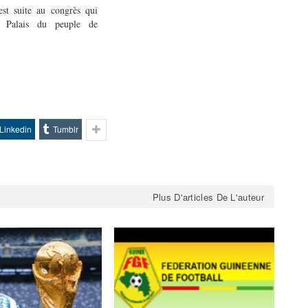
est suite au congrès qui
u Palais du peuple de
if Camara a récolté 83
r son challenger Djibril
Beken.…
Linkedin
Tumblr
Plus D'articles De L'auteur