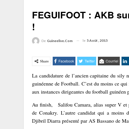
FEGUIFOOT : AKB sur 
!
le
5 Août , 2015
De
Guineelive.com
Facebook
Twitter
Courriel
Share
La candidature de l’ancien capitaine du sily n
guinéenne de Football. C’est du moins ce qui r
aux instances dirigeantes du football guinéen 
Au finish, Salifou Camara, alias super V et pr
de Conakry. L’autre candidat qui a moins de
Djibril Diarra présenté par AS Bassano de Ma