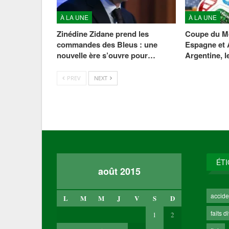
À LA UNE
À LA UNE
Zinédine Zidane prend les
Coupe du Mo
commandes des Bleus : une
Espagne et 
nouvelle ère s’ouvre pour…
Argentine, 
PREV
NEXT
ÉT
août 2015
accide
L
M
M
J
V
S
D
faits d
1
2