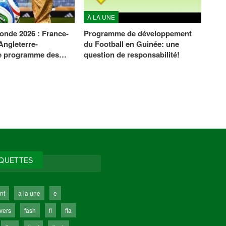
À LA UNE
nde 2026 : France-
Programme de développement
Angleterre-
du Football en Guinée: une
le programme des…
question de responsabilité!
IQUETTES
nt
a la une
e
ivers
fash
fl
fla