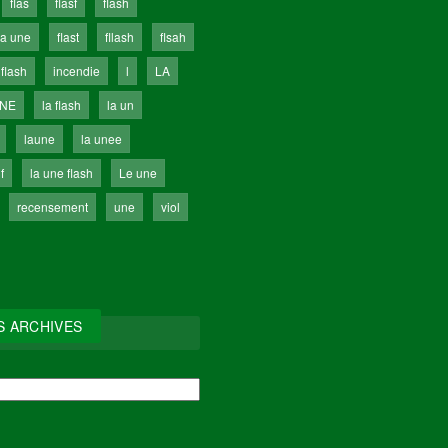
flas
flasf
flash
la une
flast
fllash
flsah
 flash
incendie
l
LA
UNE
la flash
la un
laune
la unee
f
la une flash
Le une
recensement
une
viol
S ARCHIVES
IVES