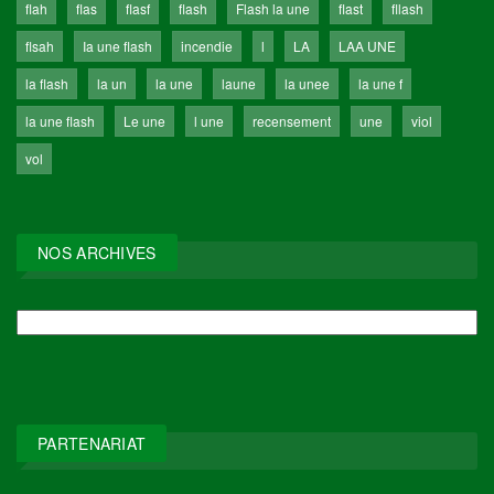
flah
flas
flasf
flash
Flash la une
flast
fllash
flsah
Ia une flash
incendie
l
LA
LAA UNE
la flash
la un
la une
laune
la unee
la une f
la une flash
Le une
l une
recensement
une
viol
vol
NOS ARCHIVES
NOS
ARCHIVES
PARTENARIAT