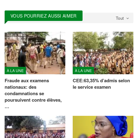
VOUS POURRIEZ AUSSI AIMER
Tout
À LA UNE
À LA UNE
Fraude aux examens
CEE:63,35% d’admis selon
nationaux: des
le service examen
condamnations se
poursuivent contre élèves,
…