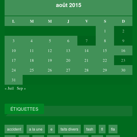
août 2015
L
M
M
J
V
S
D
1
2
3
4
5
6
7
8
9
10
11
12
13
14
15
16
17
18
19
20
21
22
23
24
25
26
27
28
29
30
31
« Juil
Sep »
ÉTIQUETTES
accident
a la une
e
faits divers
fash
fl
fla