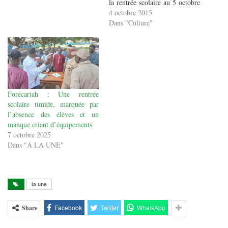
la rentrée scolaire au 5 octobre
a dû revoir sa copie. Dans un
4 octobre 2015
autre communiqué daté du 3
Dans "Culture"
octobre, le très controversé
Ibrahima Kourouma est revenu
à la charge pour fixer cette
fois-ci la…
Forécariah : Une rentrée
scolaire timide, marquée par
l’absence des élèves et un
manque criant d’équipements
7 octobre 2025
Dans "À LA UNE"
la une
Facebook
Twitter
WhatsApp
Share