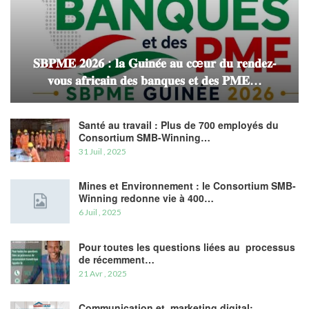
𝐒𝐁𝐏𝐌𝐄 𝟐𝟎𝟐𝟔 : 𝐥𝐚 𝐆𝐮𝐢𝐧𝐞́𝐞 𝐚𝐮 𝐜œ𝐮𝐫 𝐝𝐮 𝐫𝐞𝐧𝐝𝐞𝐳-
𝐯𝐨𝐮𝐬 𝐚𝐟𝐫𝐢𝐜𝐚𝐢𝐧 𝐝𝐞𝐬 𝐛𝐚𝐧𝐪𝐮𝐞𝐬 𝐞𝐭 𝐝𝐞𝐬 𝐏𝐌𝐄…
Santé au travail : Plus de 700 employés du
Consortium SMB-Winning…
31 Juil , 2025
Mines et Environnement : le Consortium SMB-
Winning redonne vie à 400…
6 Juil , 2025
Pour toutes les questions liées au processus
de récemment…
21 Avr , 2025
Communication et marketing digital: