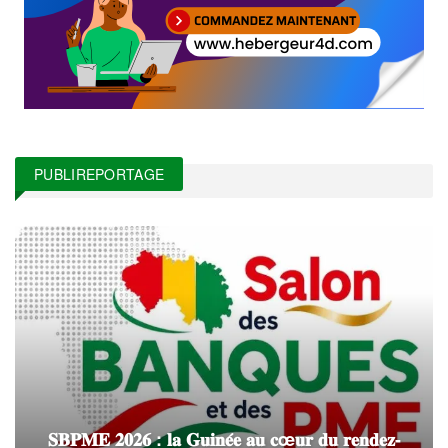
PUBLIREPORTAGE
𝐒𝐁𝐏𝐌𝐄 𝟐𝟎𝟐𝟔 : 𝐥𝐚 𝐆𝐮𝐢𝐧𝐞́𝐞 𝐚𝐮 𝐜œ𝐮𝐫 𝐝𝐮 𝐫𝐞𝐧𝐝𝐞𝐳-