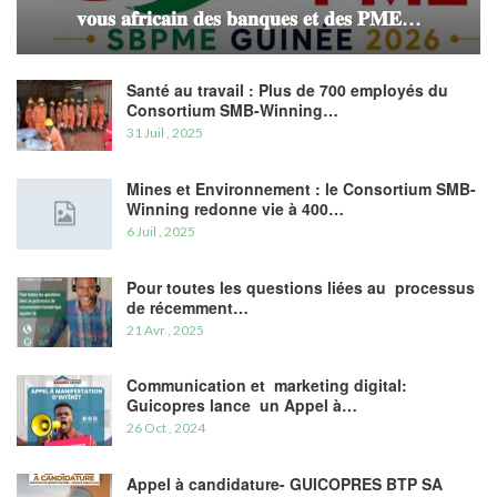
𝐯𝐨𝐮𝐬 𝐚𝐟𝐫𝐢𝐜𝐚𝐢𝐧 𝐝𝐞𝐬 𝐛𝐚𝐧𝐪𝐮𝐞𝐬 𝐞𝐭 𝐝𝐞𝐬 𝐏𝐌𝐄…
Santé au travail : Plus de 700 employés du
Consortium SMB-Winning…
31 Juil , 2025
Mines et Environnement : le Consortium SMB-
Winning redonne vie à 400…
6 Juil , 2025
Pour toutes les questions liées au processus
de récemment…
21 Avr , 2025
Communication et marketing digital:
Guicopres lance un Appel à…
26 Oct , 2024
Appel à candidature- GUICOPRES BTP SA