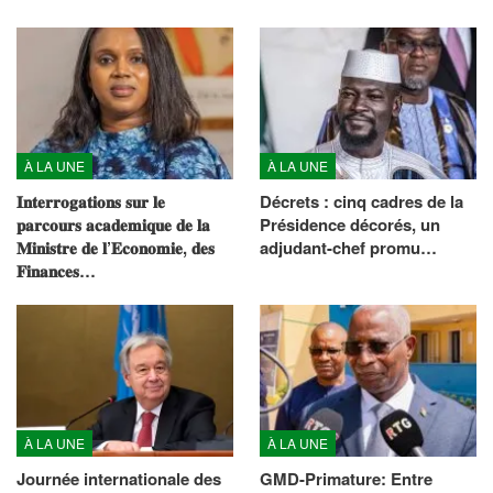
À LA UNE
À LA UNE
𝐈𝐧𝐭𝐞𝐫𝐫𝐨𝐠𝐚𝐭𝐢𝐨𝐧𝐬 𝐬𝐮𝐫 𝐥𝐞
Décrets : cinq cadres de la
𝐩𝐚𝐫𝐜𝐨𝐮𝐫𝐬 𝐚𝐜𝐚𝐝𝐞𝐦𝐢𝐪𝐮𝐞 𝐝𝐞 𝐥𝐚
Présidence décorés, un
𝐌𝐢𝐧𝐢𝐬𝐭𝐫𝐞 𝐝𝐞 𝐥’𝐄𝐜𝐨𝐧𝐨𝐦𝐢𝐞, 𝐝𝐞𝐬
adjudant-chef promu…
𝐅𝐢𝐧𝐚𝐧𝐜𝐞𝐬…
À LA UNE
À LA UNE
Journée internationale des
GMD-Primature: Entre