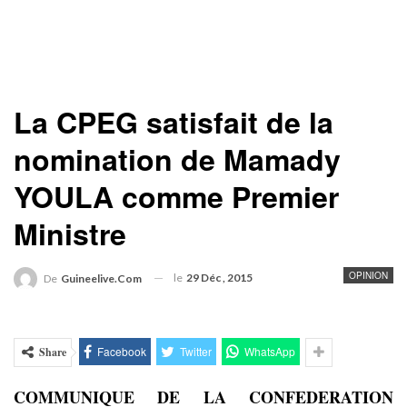
La CPEG satisfait de la
nomination de Mamady
YOULA comme Premier
Ministre
OPINION
le
29 Déc , 2015
De
Guineelive.com
Facebook
Twitter
WhatsApp
Share
COMMUNIQUE DE LA CONFEDERATION