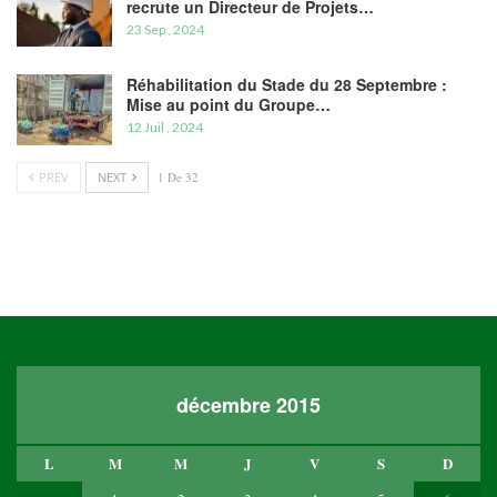
recrute un Directeur de Projets…
23 Sep , 2024
Réhabilitation du Stade du 28 Septembre :
Mise au point du Groupe…
12 Juil , 2024
PREV
NEXT
1 De 32
décembre 2015
L
M
M
J
V
S
D