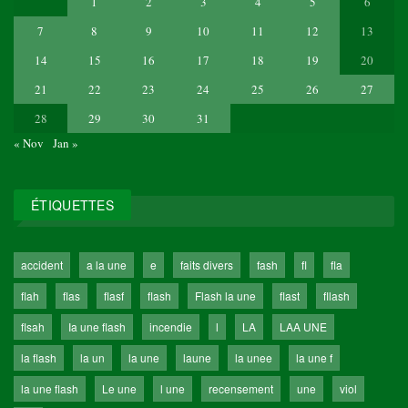
1
2
3
4
5
6
7
8
9
10
11
12
13
14
15
16
17
18
19
20
21
22
23
24
25
26
27
28
29
30
31
« Nov
Jan »
ÉTIQUETTES
accident
a la une
e
faits divers
fash
fl
fla
flah
flas
flasf
flash
Flash la une
flast
fllash
flsah
Ia une flash
incendie
l
LA
LAA UNE
la flash
la un
la une
laune
la unee
la une f
la une flash
Le une
l une
recensement
une
viol