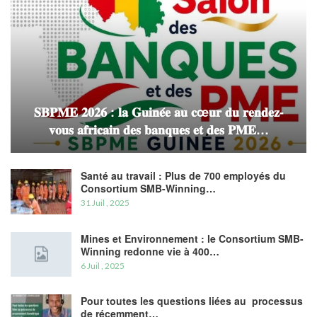
𝐒𝐁𝐏𝐌𝐄 𝟐𝟎𝟐𝟔 : 𝐥𝐚 𝐆𝐮𝐢𝐧𝐞́𝐞 𝐚𝐮 𝐜œ𝐮𝐫 𝐝𝐮 𝐫𝐞𝐧𝐝𝐞𝐳-
𝐯𝐨𝐮𝐬 𝐚𝐟𝐫𝐢𝐜𝐚𝐢𝐧 𝐝𝐞𝐬 𝐛𝐚𝐧𝐪𝐮𝐞𝐬 𝐞𝐭 𝐝𝐞𝐬 𝐏𝐌𝐄…
Santé au travail : Plus de 700 employés du
Consortium SMB-Winning…
31 Juil , 2025
Mines et Environnement : le Consortium SMB-
Winning redonne vie à 400…
6 Juil , 2025
Pour toutes les questions liées au processus
de récemment…