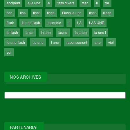
accident
a la une
e
faits divers
fash
fl
fla
flah
flas
flasf
flash
Flash la une
flast
fllash
flsah
Ia une flash
incendie
l
LA
LAA UNE
la flash
la un
la une
laune
la unee
la une f
la une flash
Le une
l une
recensement
une
viol
vol
NOS ARCHIVES
NOS
ARCHIVES
PARTENARIAT