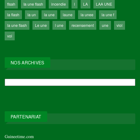
flsah
Ia une flash
incendie
l
LA
LAA UNE
la flash
la un
la une
laune
la unee
la une f
la une flash
Le une
l une
recensement
une
viol
vol
NOS ARCHIVES
NOS
ARCHIVES
PARTENARIAT
Guineetime.com