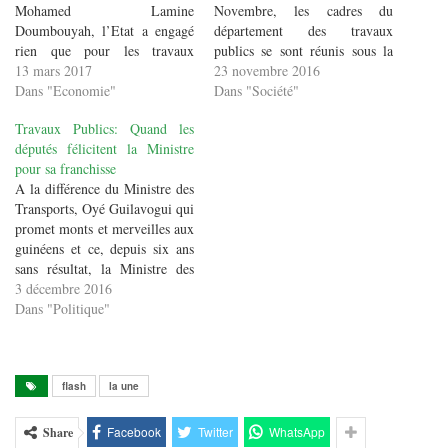
Mohamed Lamine
Novembre, les cadres du
Doumbouyah, l’Etat a engagé
département des travaux
rien que pour les travaux
publics se sont réunis sous la
d’urgences sur les routes plus
13 mars 2017
présidence de Madame, la
23 novembre 2016
de 200 milliards de GNF cette
Dans "Economie"
Ministre Oumou Camara, dans
Dans "Société"
année. Ce, sans compter les
la salle de conférence du
Travaux Publics: Quand les
autres travaux routiers à travers
département. Pour une synergie
députés félicitent la Ministre
tout le pays. Justement le
d'actions départementales, la
pour sa franchisse
Ministre du Budget et…
concertation et la détermination
A la différence du Ministre des
des uns et…
Transports, Oyé Guilavogui qui
promet monts et merveilles aux
guinéens et ce, depuis six ans
sans résultat, la Ministre des
Travaux Publics, Madame
3 décembre 2016
Oumou Camara a dit la réalité
Dans "Politique"
du réseau routier guinéen
devant les députés. Le réseau
routier guinéen est dégradé et
avec…
flash
la une
Facebook
Twitter
WhatsApp
Share