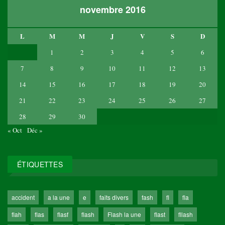
novembre 2016
L
M
M
J
V
S
D
1
2
3
4
5
6
7
8
9
10
11
12
13
14
15
16
17
18
19
20
21
22
23
24
25
26
27
28
29
30
« Oct
Déc »
ÉTIQUETTES
accident
a la une
e
faits divers
fash
fl
fla
flah
flas
flasf
flash
Flash la une
flast
fllash