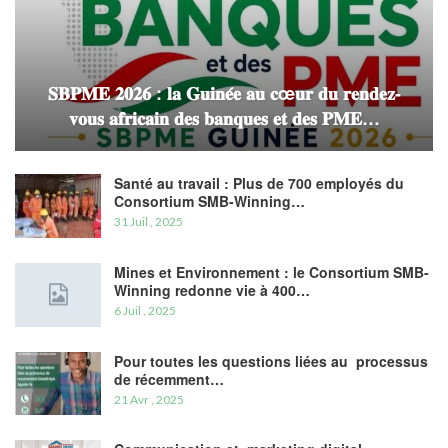
𝐒𝐁𝐏𝐌𝐄 𝟐𝟎𝟐𝟔 : 𝐥𝐚 𝐆𝐮𝐢𝐧𝐞́𝐞 𝐚𝐮 𝐜œ𝐮𝐫 𝐝𝐮 𝐫𝐞𝐧𝐝𝐞𝐳-
𝐯𝐨𝐮𝐬 𝐚𝐟𝐫𝐢𝐜𝐚𝐢𝐧 𝐝𝐞𝐬 𝐛𝐚𝐧𝐪𝐮𝐞𝐬 𝐞𝐭 𝐝𝐞𝐬 𝐏𝐌𝐄…
Santé au travail : Plus de 700 employés du
Consortium SMB-Winning…
31 Juil , 2025
Mines et Environnement : le Consortium SMB-
Winning redonne vie à 400…
6 Juil , 2025
Pour toutes les questions liées au processus
de récemment…
21 Avr , 2025