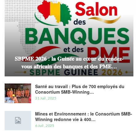
𝐒𝐁𝐏𝐌𝐄 𝟐𝟎𝟐𝟔 : 𝐥𝐚 𝐆𝐮𝐢𝐧𝐞́𝐞 𝐚𝐮 𝐜œ𝐮𝐫 𝐝𝐮 𝐫𝐞𝐧𝐝𝐞𝐳-
𝐯𝐨𝐮𝐬 𝐚𝐟𝐫𝐢𝐜𝐚𝐢𝐧 𝐝𝐞𝐬 𝐛𝐚𝐧𝐪𝐮𝐞𝐬 𝐞𝐭 𝐝𝐞𝐬 𝐏𝐌𝐄…
Santé au travail : Plus de 700 employés du
Consortium SMB-Winning…
31 Juil , 2025
Mines et Environnement : le Consortium SMB-
Winning redonne vie à 400…
6 Juil , 2025