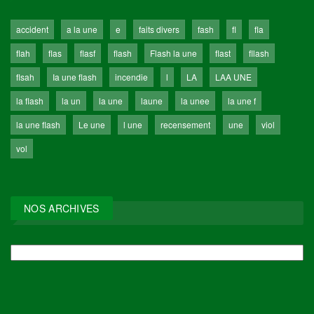
accident
a la une
e
faits divers
fash
fl
fla
flah
flas
flasf
flash
Flash la une
flast
fllash
flsah
Ia une flash
incendie
l
LA
LAA UNE
la flash
la un
la une
laune
la unee
la une f
la une flash
Le une
l une
recensement
une
viol
vol
NOS ARCHIVES
NOS
ARCHIVES