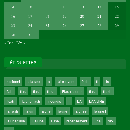
9
10
11
12
13
14
15
16
17
18
19
20
21
22
23
24
25
26
27
28
29
30
31
« Déc
Fév »
ÉTIQUETTES
accident
a la une
e
faits divers
fash
fl
fla
flah
flas
flasf
flash
Flash la une
flast
fllash
flsah
Ia une flash
incendie
l
LA
LAA UNE
la flash
la un
la une
laune
la unee
la une f
la une flash
Le une
l une
recensement
une
viol