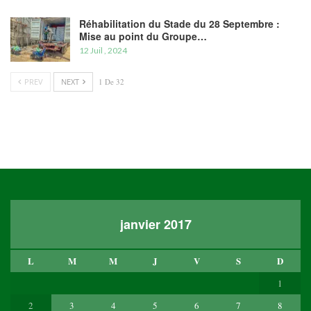
Réhabilitation du Stade du 28 Septembre :
Mise au point du Groupe…
12 Juil , 2024
PREV
NEXT
1 De 32
janvier 2017
L
M
M
J
V
S
D
1
2
3
4
5
6
7
8