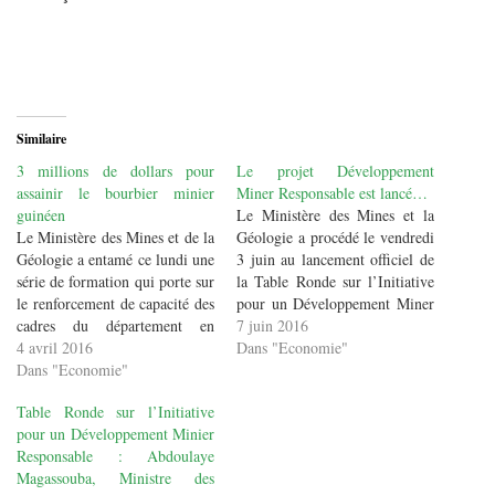
Similaire
3 millions de dollars pour
Le projet Développement
assainir le bourbier minier
Miner Responsable est lancé…
guinéen
Le Ministère des Mines et la
Le Ministère des Mines et de la
Géologie a procédé le vendredi
Géologie a entamé ce lundi une
3 juin au lancement officiel de
série de formation qui porte sur
la Table Ronde sur l’Initiative
le renforcement de capacité des
pour un Développement Miner
cadres du département en
Responsable sous l’égide du
7 juin 2016
charge des Mines. Mais aussi
4 avril 2016
Premier Ministre, Chef du
Dans "Economie"
des départements liés aux
Dans "Economie"
gouvernement. L’ensemble des
Mines, c’est le cas notamment
acteurs du secteur minier
Table Ronde sur l’Initiative
des cadres des Ministères de la
étaient présents, notamment des
pour un Développement Minier
Communication, des …
membres du gouvernement, les
Responsable : Abdoulaye
représentants…
Magassouba, Ministre des