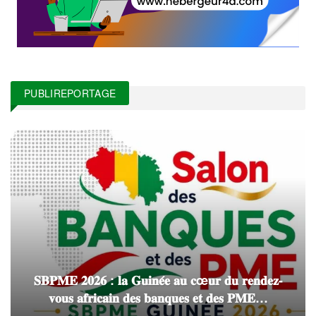
PUBLIREPORTAGE
𝐒𝐁𝐏𝐌𝐄 𝟐𝟎𝟐𝟔 : 𝐥𝐚 𝐆𝐮𝐢𝐧𝐞́𝐞 𝐚𝐮 𝐜œ𝐮𝐫 𝐝𝐮 𝐫𝐞𝐧𝐝𝐞𝐳-
𝐯𝐨𝐮𝐬 𝐚𝐟𝐫𝐢𝐜𝐚𝐢𝐧 𝐝𝐞𝐬 𝐛𝐚𝐧𝐪𝐮𝐞𝐬 𝐞𝐭 𝐝𝐞𝐬 𝐏𝐌𝐄…