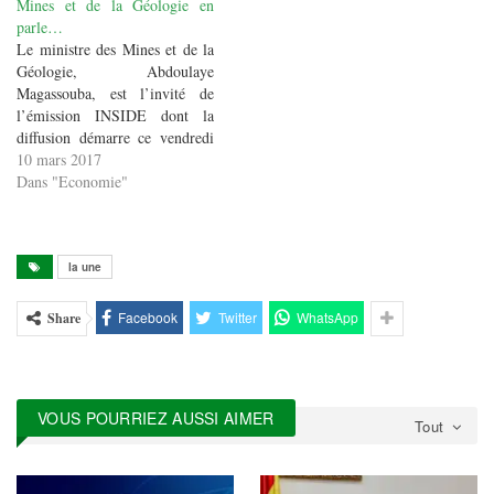
Mines et de la Géologie en
parle…
Le ministre des Mines et de la
Géologie, Abdoulaye
Magassouba, est l’invité de
l’émission INSIDE dont la
diffusion démarre ce vendredi
10 Mars 2017. Au cours de
10 mars 2017
cette interview, Abdoulaye
Dans "Economie"
Magassouba s’est confronté aux
questions de notre équipe pour
édifier l’ensemble de la
population sur les actions
la une
gouvernementales engagées
dans…
Facebook
Twitter
WhatsApp
Share
VOUS POURRIEZ AUSSI AIMER
Tout