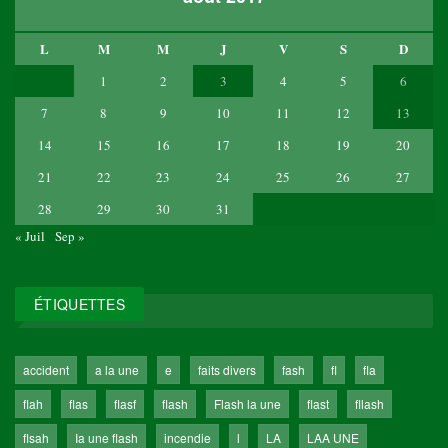
L
M
M
J
V
S
D
1
2
3
4
5
6
7
8
9
10
11
12
13
14
15
16
17
18
19
20
21
22
23
24
25
26
27
28
29
30
31
« Juil
Sep »
ÉTIQUETTES
accident
a la une
e
faits divers
fash
fl
fla
flah
flas
flasf
flash
Flash la une
flast
fllash
flsah
Ia une flash
incendie
l
LA
LAA UNE