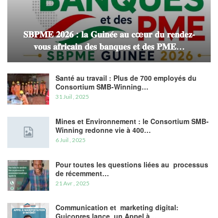
𝐒𝐁𝐏𝐌𝐄 𝟐𝟎𝟐𝟔 : 𝐥𝐚 𝐆𝐮𝐢𝐧𝐞́𝐞 𝐚𝐮 𝐜œ𝐮𝐫 𝐝𝐮 𝐫𝐞𝐧𝐝𝐞𝐳-
𝐯𝐨𝐮𝐬 𝐚𝐟𝐫𝐢𝐜𝐚𝐢𝐧 𝐝𝐞𝐬 𝐛𝐚𝐧𝐪𝐮𝐞𝐬 𝐞𝐭 𝐝𝐞𝐬 𝐏𝐌𝐄…
Santé au travail : Plus de 700 employés du
Consortium SMB-Winning…
31 Juil , 2025
Mines et Environnement : le Consortium SMB-
Winning redonne vie à 400…
6 Juil , 2025
Pour toutes les questions liées au processus
de récemment…
21 Avr , 2025
Communication et marketing digital:
Guicopres lance un Appel à…