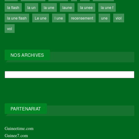
la flash
la un
la une
laune
la unee
la une f
la une flash
Le une
l une
recensement
une
viol
vol
NOS ARCHIVES
NOS
ARCHIVES
PARTENARIAT
Guineetime.com
Guinee7.com