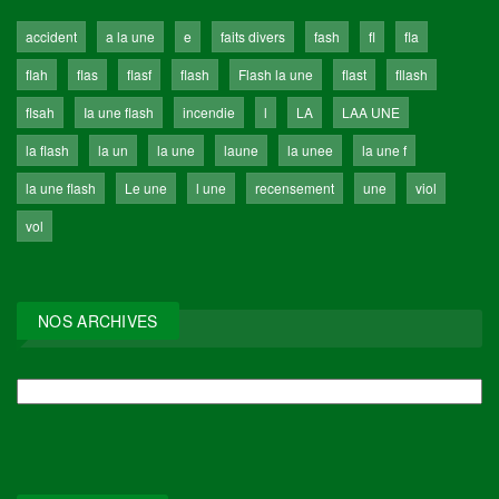
accident
a la une
e
faits divers
fash
fl
fla
flah
flas
flasf
flash
Flash la une
flast
fllash
flsah
Ia une flash
incendie
l
LA
LAA UNE
la flash
la un
la une
laune
la unee
la une f
la une flash
Le une
l une
recensement
une
viol
vol
NOS ARCHIVES
NOS
ARCHIVES