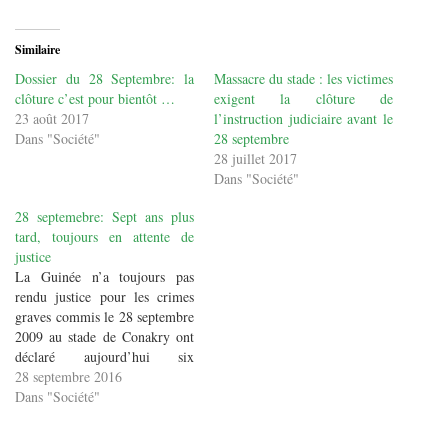
Similaire
Dossier du 28 Septembre: la
Massacre du stade : les victimes
clôture c’est pour bientôt …
exigent la clôture de
23 août 2017
l’instruction judiciaire avant le
Dans "Société"
28 septembre
28 juillet 2017
Dans "Société"
28 septemebre: Sept ans plus
tard, toujours en attente de
justice
La Guinée n’a toujours pas
rendu justice pour les crimes
graves commis le 28 septembre
2009 au stade de Conakry ont
déclaré aujourd’hui six
organisations internationales et
28 septembre 2016
nationales de défense des droits
Dans "Société"
humains, en amont du 7e
anniversaire de ce massacre. Ce