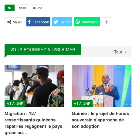
jour là, plus de 150
manifestants pacifiques avait…
flash
la une
Facebook
Twitter
WhatsApp
Share
VOUS POURRIEZ AUSSI AIMER
Tout
À LA UNE
À LA UNE
Migration : 127
Guinée : le projet de Fonds
ressortissants guinéens
souverain s’approche de
rapatriés regagnent le pays
son adoption
grâce au…