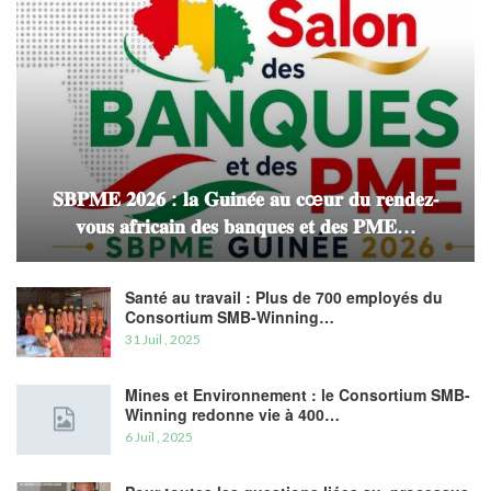
𝐒𝐁𝐏𝐌𝐄 𝟐𝟎𝟐𝟔 : 𝐥𝐚 𝐆𝐮𝐢𝐧𝐞́𝐞 𝐚𝐮 𝐜œ𝐮𝐫 𝐝𝐮 𝐫𝐞𝐧𝐝𝐞𝐳-
𝐯𝐨𝐮𝐬 𝐚𝐟𝐫𝐢𝐜𝐚𝐢𝐧 𝐝𝐞𝐬 𝐛𝐚𝐧𝐪𝐮𝐞𝐬 𝐞𝐭 𝐝𝐞𝐬 𝐏𝐌𝐄…
Santé au travail : Plus de 700 employés du
Consortium SMB-Winning…
31 Juil , 2025
Mines et Environnement : le Consortium SMB-
Winning redonne vie à 400…
6 Juil , 2025