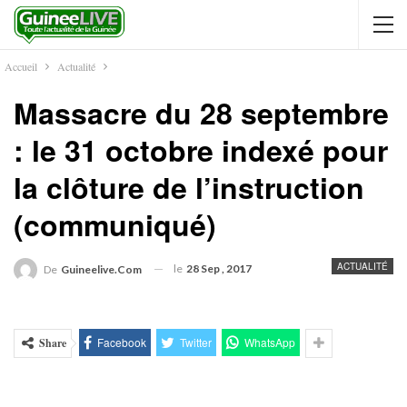
Accueil
Actualité
Massacre du 28 septembre
: le 31 octobre indexé pour
la clôture de l’instruction
(communiqué)
ACTUALITÉ
le
28 Sep , 2017
De
Guineelive.com
Facebook
Twitter
WhatsApp
Share