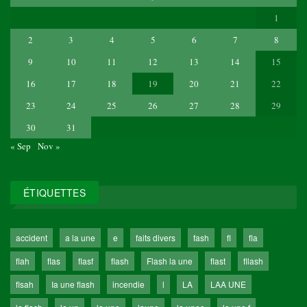
1
2
3
4
5
6
7
8
9
10
11
12
13
14
15
16
17
18
19
20
21
22
23
24
25
26
27
28
29
30
31
« Sep
Nov »
ÉTIQUETTES
accident
a la une
e
faits divers
fash
fl
fla
flah
flas
flasf
flash
Flash la une
flast
fllash
flsah
Ia une flash
incendie
l
LA
LAA UNE