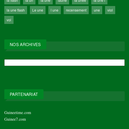
la flash
la un
la une
laune
la unee
la une f
la une flash
Le une
l une
recensement
une
viol
vol
NOS ARCHIVES
NOS
ARCHIVES
PARTENARIAT
Guineetime.com
Guinee7.com