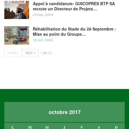
Appel à candidature- GUICOPRES BTP SA
recrute un Directeur de Projets…
23 Sep , 2024
Réhabilitation du Stade du 28 Septembre :
Mise au point du Groupe…
12 Juil , 2024
PREV
NEXT
1 De 32
octobre 2017
L
M
M
J
V
S
D