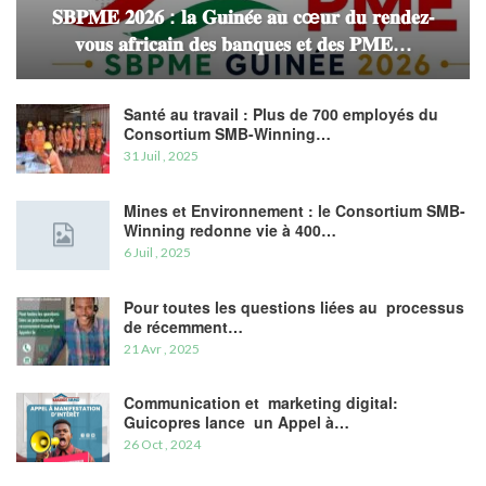
𝐒𝐁𝐏𝐌𝐄 𝟐𝟎𝟐𝟔 : 𝐥𝐚 𝐆𝐮𝐢𝐧𝐞́𝐞 𝐚𝐮 𝐜œ𝐮𝐫 𝐝𝐮 𝐫𝐞𝐧𝐝𝐞𝐳-
𝐯𝐨𝐮𝐬 𝐚𝐟𝐫𝐢𝐜𝐚𝐢𝐧 𝐝𝐞𝐬 𝐛𝐚𝐧𝐪𝐮𝐞𝐬 𝐞𝐭 𝐝𝐞𝐬 𝐏𝐌𝐄…
Santé au travail : Plus de 700 employés du
Consortium SMB-Winning…
31 Juil , 2025
Mines et Environnement : le Consortium SMB-
Winning redonne vie à 400…
6 Juil , 2025
Pour toutes les questions liées au processus
de récemment…
21 Avr , 2025
Communication et marketing digital:
Guicopres lance un Appel à…
26 Oct , 2024