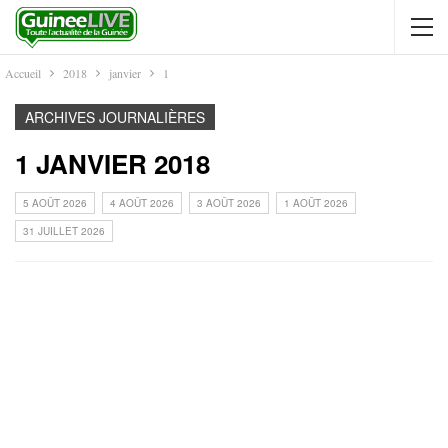
Accueil
2018
janvier
1
ARCHIVES JOURNALIÈRES
1 JANVIER 2018
5 AOÛT 2026
4 AOÛT 2026
3 AOÛT 2026
1 AOÛT 2026
31 JUILLET 2026