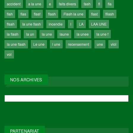
accident
a la une
e
faits divers
fash
fl
fla
flah
flas
flasf
flash
Flash la une
flast
fllash
flsah
Ia une flash
incendie
l
LA
LAA UNE
la flash
la un
la une
laune
la unee
la une f
la une flash
Le une
l une
recensement
une
viol
vol
NOS ARCHIVES
NOS
ARCHIVES
PARTENARIAT