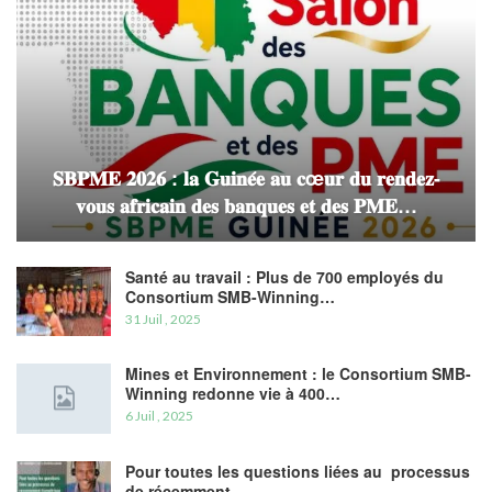
𝐒𝐁𝐏𝐌𝐄 𝟐𝟎𝟐𝟔 : 𝐥𝐚 𝐆𝐮𝐢𝐧𝐞́𝐞 𝐚𝐮 𝐜œ𝐮𝐫 𝐝𝐮 𝐫𝐞𝐧𝐝𝐞𝐳-
𝐯𝐨𝐮𝐬 𝐚𝐟𝐫𝐢𝐜𝐚𝐢𝐧 𝐝𝐞𝐬 𝐛𝐚𝐧𝐪𝐮𝐞𝐬 𝐞𝐭 𝐝𝐞𝐬 𝐏𝐌𝐄…
Santé au travail : Plus de 700 employés du
Consortium SMB-Winning…
31 Juil , 2025
Mines et Environnement : le Consortium SMB-
Winning redonne vie à 400…
6 Juil , 2025
Pour toutes les questions liées au processus
de récemment…