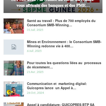
𝐯𝐨𝐮𝐬 𝐚𝐟𝐫𝐢𝐜𝐚𝐢𝐧 𝐝𝐞𝐬 𝐛𝐚𝐧𝐪𝐮𝐞𝐬 𝐞𝐭 𝐝𝐞𝐬 𝐏𝐌𝐄…
Santé au travail : Plus de 700 employés du
Consortium SMB-Winning…
31 Juil , 2025
Mines et Environnement : le Consortium SMB-
Winning redonne vie à 400…
6 Juil , 2025
Pour toutes les questions liées au processus
de récemment…
21 Avr , 2025
Communication et marketing digital:
Guicopres lance un Appel à…
26 Oct , 2024
Appel à candidature- GUICOPRES BTP SA