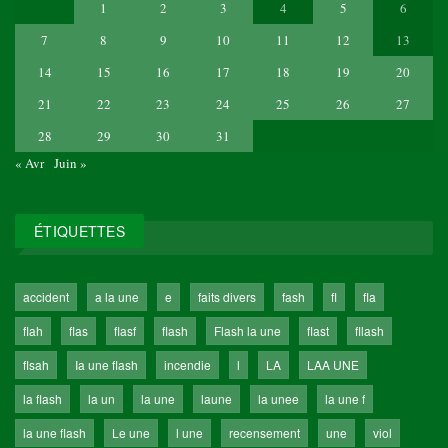
1
2
3
4
5
6
7
8
9
10
11
12
13
14
15
16
17
18
19
20
21
22
23
24
25
26
27
28
29
30
31
« Avr
Juin »
ÉTIQUETTES
accident
a la une
e
faits divers
fash
fl
fla
flah
flas
flasf
flash
Flash la une
flast
fllash
flsah
Ia une flash
incendie
l
LA
LAA UNE
la flash
la un
la une
laune
la unee
la une f
la une flash
Le une
l une
recensement
une
viol