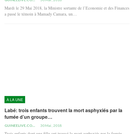
Mardi le 29 Mai 2018, la Ministre sortante de l’Economie et des Finances
a passé le témoin à Mamady Camara, un…
À LA UNE
Labé: trois enfants trouvent la mort asphyxiés par la
fumée d’un groupe…
GUINEELIVE.COM
30 Mai , 2018
Trois enfants dont une fille ont trouvé la mort asphyxiés par la fumée