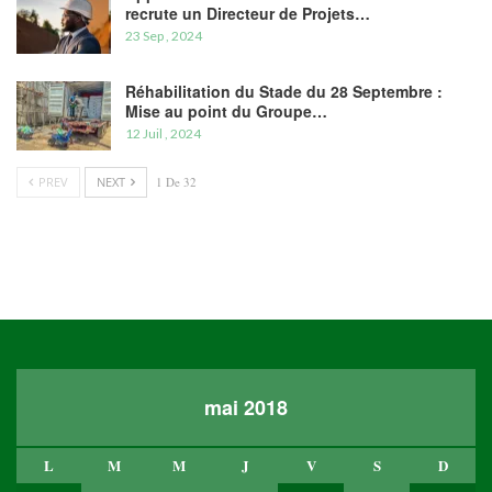
recrute un Directeur de Projets…
23 Sep , 2024
Réhabilitation du Stade du 28 Septembre :
Mise au point du Groupe…
12 Juil , 2024
PREV
NEXT
1 De 32
mai 2018
L
M
M
J
V
S
D