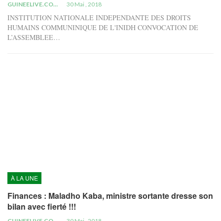
GUINEELIVE.COM
30 Mai , 2018
INSTITUTION NATIONALE INDEPENDANTE DES DROITS
HUMAINS COMMUNINIQUE DE L'INIDH CONVOCATION DE
L’ASSEMBLEE…
À LA UNE
Finances : Maladho Kaba, ministre sortante dresse son
bilan avec fierté !!!
GUINEELIVE.COM
30 Mai , 2018