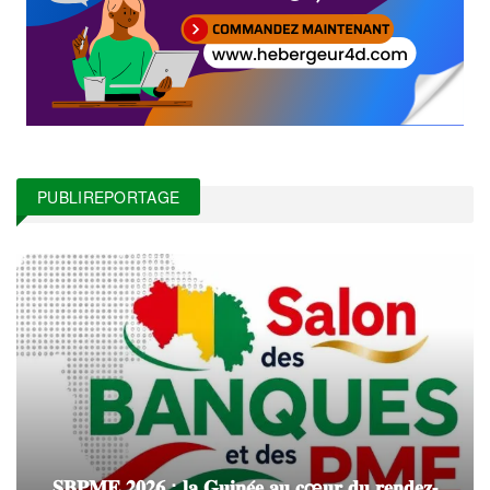
PUBLIREPORTAGE
𝐒𝐁𝐏𝐌𝐄 𝟐𝟎𝟐𝟔 : 𝐥𝐚 𝐆𝐮𝐢𝐧𝐞́𝐞 𝐚𝐮 𝐜œ𝐮𝐫 𝐝𝐮 𝐫𝐞𝐧𝐝𝐞𝐳-