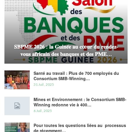
𝐒𝐁𝐏𝐌𝐄 𝟐𝟎𝟐𝟔 : 𝐥𝐚 𝐆𝐮𝐢𝐧𝐞́𝐞 𝐚𝐮 𝐜œ𝐮𝐫 𝐝𝐮 𝐫𝐞𝐧𝐝𝐞𝐳-
𝐯𝐨𝐮𝐬 𝐚𝐟𝐫𝐢𝐜𝐚𝐢𝐧 𝐝𝐞𝐬 𝐛𝐚𝐧𝐪𝐮𝐞𝐬 𝐞𝐭 𝐝𝐞𝐬 𝐏𝐌𝐄…
Santé au travail : Plus de 700 employés du
Consortium SMB-Winning…
31 Juil , 2025
Mines et Environnement : le Consortium SMB-
Winning redonne vie à 400…
6 Juil , 2025
Pour toutes les questions liées au processus
de récemment…