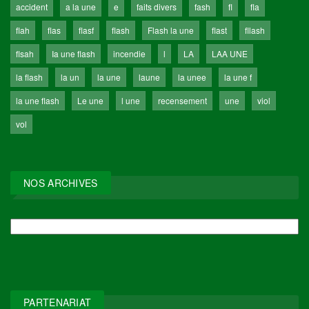
accident
a la une
e
faits divers
fash
fl
fla
flah
flas
flasf
flash
Flash la une
flast
fllash
flsah
Ia une flash
incendie
l
LA
LAA UNE
la flash
la un
la une
laune
la unee
la une f
la une flash
Le une
l une
recensement
une
viol
vol
NOS ARCHIVES
NOS
ARCHIVES
PARTENARIAT