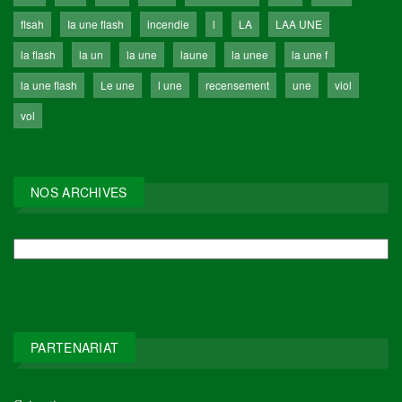
flsah
Ia une flash
incendie
l
LA
LAA UNE
la flash
la un
la une
laune
la unee
la une f
la une flash
Le une
l une
recensement
une
viol
vol
NOS ARCHIVES
NOS
ARCHIVES
PARTENARIAT