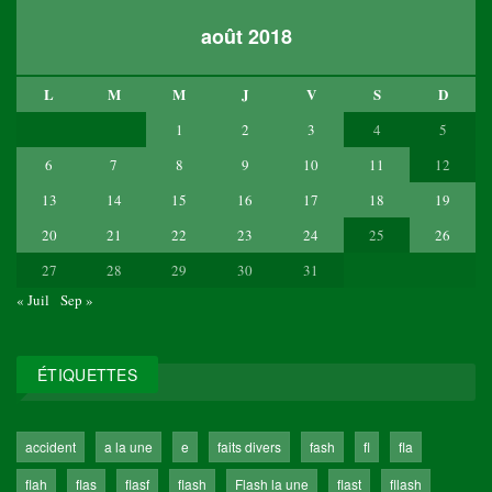
août 2018
L
M
M
J
V
S
D
1
2
3
4
5
6
7
8
9
10
11
12
13
14
15
16
17
18
19
20
21
22
23
24
25
26
27
28
29
30
31
« Juil
Sep »
ÉTIQUETTES
accident
a la une
e
faits divers
fash
fl
fla
flah
flas
flasf
flash
Flash la une
flast
fllash