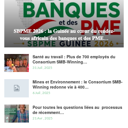
𝐒𝐁𝐏𝐌𝐄 𝟐𝟎𝟐𝟔 : 𝐥𝐚 𝐆𝐮𝐢𝐧𝐞́𝐞 𝐚𝐮 𝐜œ𝐮𝐫 𝐝𝐮 𝐫𝐞𝐧𝐝𝐞𝐳-
𝐯𝐨𝐮𝐬 𝐚𝐟𝐫𝐢𝐜𝐚𝐢𝐧 𝐝𝐞𝐬 𝐛𝐚𝐧𝐪𝐮𝐞𝐬 𝐞𝐭 𝐝𝐞𝐬 𝐏𝐌𝐄…
Santé au travail : Plus de 700 employés du
Consortium SMB-Winning…
31 Juil , 2025
Mines et Environnement : le Consortium SMB-
Winning redonne vie à 400…
6 Juil , 2025
Pour toutes les questions liées au processus
de récemment…
21 Avr , 2025