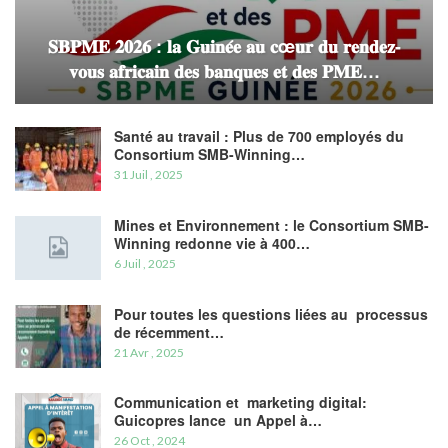
𝐒𝐁𝐏𝐌𝐄 𝟐𝟎𝟐𝟔 : 𝐥𝐚 𝐆𝐮𝐢𝐧𝐞́𝐞 𝐚𝐮 𝐜œ𝐮𝐫 𝐝𝐮 𝐫𝐞𝐧𝐝𝐞𝐳-
𝐯𝐨𝐮𝐬 𝐚𝐟𝐫𝐢𝐜𝐚𝐢𝐧 𝐝𝐞𝐬 𝐛𝐚𝐧𝐪𝐮𝐞𝐬 𝐞𝐭 𝐝𝐞𝐬 𝐏𝐌𝐄…
Santé au travail : Plus de 700 employés du
Consortium SMB-Winning…
31 Juil , 2025
Mines et Environnement : le Consortium SMB-
Winning redonne vie à 400…
6 Juil , 2025
Pour toutes les questions liées au processus
de récemment…
21 Avr , 2025
Communication et marketing digital:
Guicopres lance un Appel à…
26 Oct , 2024