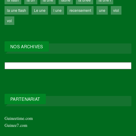
la une flash
Le une
l une
recensement
une
viol
vol
NOS ARCHIVES
NOS
ARCHIVES
PARTENARIAT
Guineetime.com
Guinee7.com