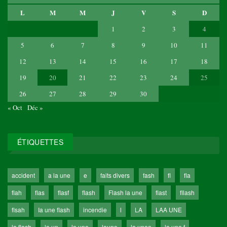
L
M
M
J
V
S
D
1
2
3
4
5
6
7
8
9
10
11
12
13
14
15
16
17
18
19
20
21
22
23
24
25
26
27
28
29
30
« Oct
Déc »
ÉTIQUETTES
accident
a la une
e
faits divers
fash
fl
fla
flah
flas
flasf
flash
Flash la une
flast
fllash
flsah
Ia une flash
incendie
l
LA
LAA UNE
la flash
la un
la une
laune
la unee
la une f