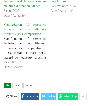
dispositions de la loi relative au
populations
maintien d’ordre en Guinée
26 novembre 2014
2 août 2022
Dans "Actualité"
Dans "Actualité"
Manifestation :15 personnes
déférées dans les différents
tribunaux pour comparution.
Manifestation :15 personnes
déférées dans les différents
tribunaux pour comparution.
Ce mardi 14 Avril 2015,
malgré de nouveaux appels à
manifester, les activités ont
15 avril 2015
repris normalement sur la
Dans "Société"
majeure partie de la capitale. Il
est cependant à déplorer de
nouveaux actes de vandalisme
isolés, perpétrés dans les
flash
la une
communes de…
Facebook
Twitter
WhatsApp
Share