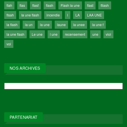
flah
flas
flasf
flash
Flash la une
flast
fllash
flsah
Ia une flash
incendie
l
LA
LAA UNE
la flash
la un
la une
laune
la unee
la une f
la une flash
Le une
l une
recensement
une
viol
vol
NOS ARCHIVES
NOS
ARCHIVES
PARTENARIAT