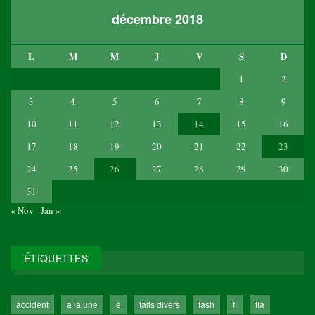
décembre 2018
L
M
M
J
V
S
D
1
2
3
4
5
6
7
8
9
10
11
12
13
14
15
16
17
18
19
20
21
22
23
24
25
26
27
28
29
30
31
« Nov
Jan »
ÉTIQUETTES
accident
a la une
e
faits divers
fash
fl
fla