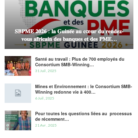
𝐒𝐁𝐏𝐌𝐄 𝟐𝟎𝟐𝟔 : 𝐥𝐚 𝐆𝐮𝐢𝐧𝐞́𝐞 𝐚𝐮 𝐜œ𝐮𝐫 𝐝𝐮 𝐫𝐞𝐧𝐝𝐞𝐳-
𝐯𝐨𝐮𝐬 𝐚𝐟𝐫𝐢𝐜𝐚𝐢𝐧 𝐝𝐞𝐬 𝐛𝐚𝐧𝐪𝐮𝐞𝐬 𝐞𝐭 𝐝𝐞𝐬 𝐏𝐌𝐄…
Santé au travail : Plus de 700 employés du
Consortium SMB-Winning…
31 Juil , 2025
Mines et Environnement : le Consortium SMB-
Winning redonne vie à 400…
6 Juil , 2025
Pour toutes les questions liées au processus
de récemment…
21 Avr , 2025