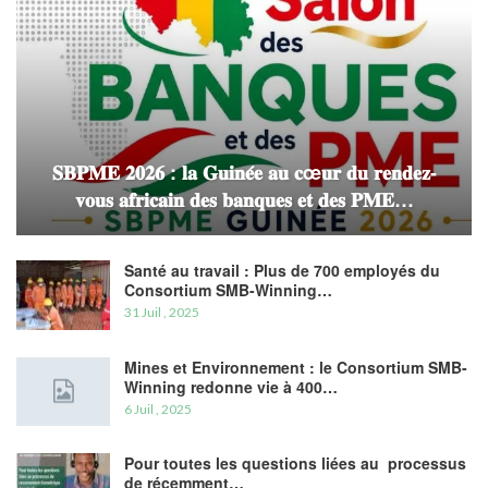
𝐒𝐁𝐏𝐌𝐄 𝟐𝟎𝟐𝟔 : 𝐥𝐚 𝐆𝐮𝐢𝐧𝐞́𝐞 𝐚𝐮 𝐜œ𝐮𝐫 𝐝𝐮 𝐫𝐞𝐧𝐝𝐞𝐳-
𝐯𝐨𝐮𝐬 𝐚𝐟𝐫𝐢𝐜𝐚𝐢𝐧 𝐝𝐞𝐬 𝐛𝐚𝐧𝐪𝐮𝐞𝐬 𝐞𝐭 𝐝𝐞𝐬 𝐏𝐌𝐄…
Santé au travail : Plus de 700 employés du
Consortium SMB-Winning…
31 Juil , 2025
Mines et Environnement : le Consortium SMB-
Winning redonne vie à 400…
6 Juil , 2025
Pour toutes les questions liées au processus
de récemment…