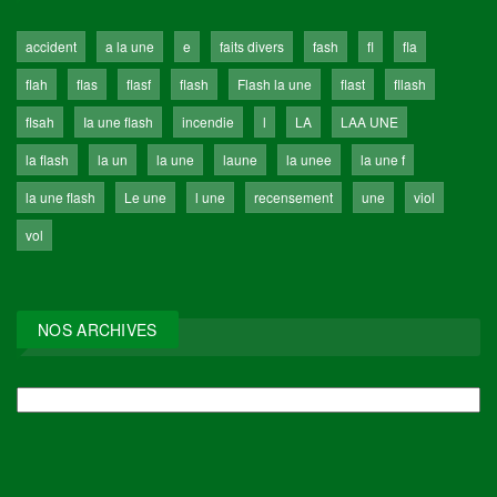
accident
a la une
e
faits divers
fash
fl
fla
flah
flas
flasf
flash
Flash la une
flast
fllash
flsah
Ia une flash
incendie
l
LA
LAA UNE
la flash
la un
la une
laune
la unee
la une f
la une flash
Le une
l une
recensement
une
viol
vol
NOS ARCHIVES
NOS
ARCHIVES