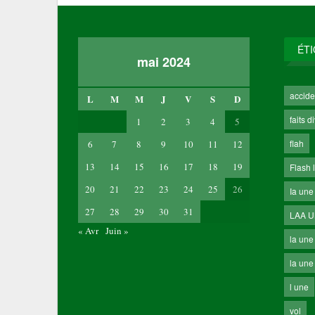
ÉT
mai 2024
accide
L
M
M
J
V
S
D
faits d
1
2
3
4
5
flah
6
7
8
9
10
11
12
13
14
15
16
17
18
19
Flash 
20
21
22
23
24
25
26
Ia une
27
28
29
30
31
LAA 
« Avr
Juin »
la une
la une 
l une
vol