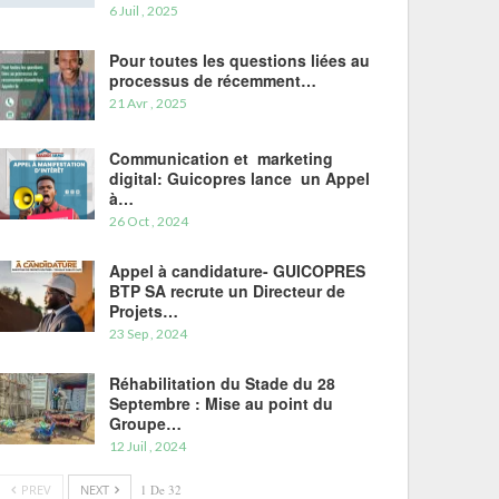
6 Juil , 2025
Pour toutes les questions liées au
processus de récemment…
21 Avr , 2025
Communication et marketing
digital: Guicopres lance un Appel
à…
26 Oct , 2024
Appel à candidature- GUICOPRES
BTP SA recrute un Directeur de
Projets…
23 Sep , 2024
Réhabilitation du Stade du 28
Septembre : Mise au point du
Groupe…
12 Juil , 2024
PREV
NEXT
1 De 32