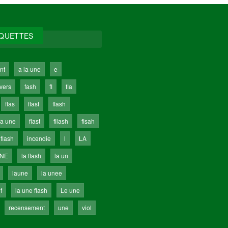
IQUETTES
nt
a la une
e
ivers
fash
fl
fla
flas
flasf
flash
la une
flast
fllash
flsah
 flash
incendie
l
LA
UNE
la flash
la un
laune
la unee
f
la une flash
Le une
recensement
une
viol