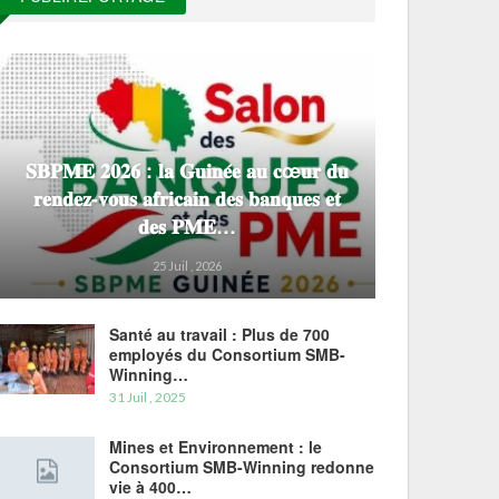
𝐒𝐁𝐏𝐌𝐄 𝟐𝟎𝟐𝟔 : 𝐥𝐚 𝐆𝐮𝐢𝐧𝐞́𝐞 𝐚𝐮 𝐜œ𝐮𝐫 𝐝𝐮
𝐫𝐞𝐧𝐝𝐞𝐳-𝐯𝐨𝐮𝐬 𝐚𝐟𝐫𝐢𝐜𝐚𝐢𝐧 𝐝𝐞𝐬 𝐛𝐚𝐧𝐪𝐮𝐞𝐬 𝐞𝐭
𝐝𝐞𝐬 𝐏𝐌𝐄…
25 Juil , 2026
Santé au travail : Plus de 700
employés du Consortium SMB-
Winning…
31 Juil , 2025
Mines et Environnement : le
Consortium SMB-Winning redonne
vie à 400…