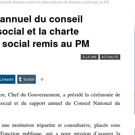
tional du dialogue social et la charte nationale du dialogue social remis au PM
 annuel du conseil
ocial et la charte
 social remis au PM
À LA UNE
ACTUALITÉ
Linkedin
Tumblr
re, Chef du Gouvernement, a présidé la cérémonie de
 social et du rapport annuel du Conseil National du
.
ne institution tripartite et consultative, placée sous
 Fonction publique, qui a pour mission d’assurer la