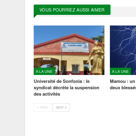
VOUS POURRIEZ AUSSI AIMER
À LA UNE
À LA UNE
Université de Sonfonia : le
Mamou : un é
syndicat décrète la suspension
deux blessé
des activités
PREV
NEXT