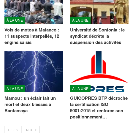
À LA UNE
À LA UNE
Vols de motos à Mafanco :
Université de Sonfonia : le
11 suspects interpellés, 12
syndicat décrète la
engins saisis
suspension des activités
À LA UNE
À LA UNE
Mamou : un éclair fait un
GUICOPRES BTP décroche
mort et deux blessés à
la certification ISO
Bantamaya
9001:2015 et renforce son
positionnement…
PREV
NEXT