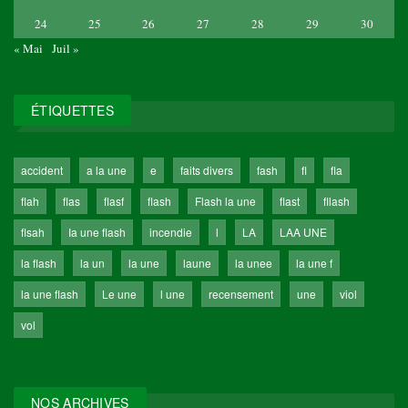
24
25
26
27
28
29
30
« Mai
Juil »
ÉTIQUETTES
accident
a la une
e
faits divers
fash
fl
fla
flah
flas
flasf
flash
Flash la une
flast
fllash
flsah
Ia une flash
incendie
l
LA
LAA UNE
la flash
la un
la une
laune
la unee
la une f
la une flash
Le une
l une
recensement
une
viol
vol
NOS ARCHIVES