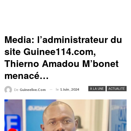
Media: l’administrateur du
site Guinee114.com,
Thierno Amadou M’bonet
menacé…
À LA UNE
ACTUALITÉ
le
1 Juin , 2024
De
Guineelive.com