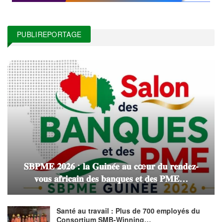
PUBLIREPORTAGE
𝐒𝐁𝐏𝐌𝐄 𝟐𝟎𝟐𝟔 : 𝐥𝐚 𝐆𝐮𝐢𝐧𝐞́𝐞 𝐚𝐮 𝐜œ𝐮𝐫 𝐝𝐮 𝐫𝐞𝐧𝐝𝐞𝐳-
𝐯𝐨𝐮𝐬 𝐚𝐟𝐫𝐢𝐜𝐚𝐢𝐧 𝐝𝐞𝐬 𝐛𝐚𝐧𝐪𝐮𝐞𝐬 𝐞𝐭 𝐝𝐞𝐬 𝐏𝐌𝐄…
Santé au travail : Plus de 700 employés du
Consortium SMB-Winning…