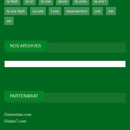
la flash
la un
la une
laune
la unee
la une f
la une flash
Le une
l une
recensement
une
viol
vol
NOS ARCHIVES
NOS
ARCHIVES
PARTENARIAT
Guineetime.com
Guinee7.com