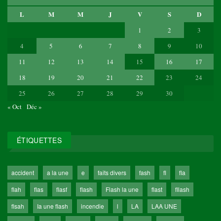
L
M
M
J
V
S
D
1
2
3
4
5
6
7
8
9
10
11
12
13
14
15
16
17
18
19
20
21
22
23
24
25
26
27
28
29
30
« Oct
Déc »
ÉTIQUETTES
accident
a la une
e
faits divers
fash
fl
fla
flah
flas
flasf
flash
Flash la une
flast
fllash
flsah
Ia une flash
incendie
l
LA
LAA UNE