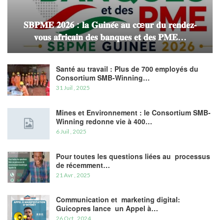
𝐒𝐁𝐏𝐌𝐄 𝟐𝟎𝟐𝟔 : 𝐥𝐚 𝐆𝐮𝐢𝐧𝐞́𝐞 𝐚𝐮 𝐜œ𝐮𝐫 𝐝𝐮 𝐫𝐞𝐧𝐝𝐞𝐳-
𝐯𝐨𝐮𝐬 𝐚𝐟𝐫𝐢𝐜𝐚𝐢𝐧 𝐝𝐞𝐬 𝐛𝐚𝐧𝐪𝐮𝐞𝐬 𝐞𝐭 𝐝𝐞𝐬 𝐏𝐌𝐄…
Santé au travail : Plus de 700 employés du
Consortium SMB-Winning…
31 Juil , 2025
Mines et Environnement : le Consortium SMB-
Winning redonne vie à 400…
6 Juil , 2025
Pour toutes les questions liées au processus
de récemment…
21 Avr , 2025
Communication et marketing digital:
Guicopres lance un Appel à…
26 Oct , 2024