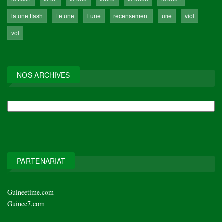
la une flash
Le une
l une
recensement
une
viol
vol
NOS ARCHIVES
NOS
ARCHIVES
PARTENARIAT
Guineetime.com
Guinee7.com