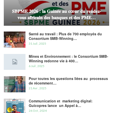
𝐒𝐁𝐏𝐌𝐄 𝟐𝟎𝟐𝟔 : 𝐥𝐚 𝐆𝐮𝐢𝐧𝐞́𝐞 𝐚𝐮 𝐜œ𝐮𝐫 𝐝𝐮 𝐫𝐞𝐧𝐝𝐞𝐳-
𝐯𝐨𝐮𝐬 𝐚𝐟𝐫𝐢𝐜𝐚𝐢𝐧 𝐝𝐞𝐬 𝐛𝐚𝐧𝐪𝐮𝐞𝐬 𝐞𝐭 𝐝𝐞𝐬 𝐏𝐌𝐄…
Santé au travail : Plus de 700 employés du
Consortium SMB-Winning…
31 Juil , 2025
Mines et Environnement : le Consortium SMB-
Winning redonne vie à 400…
6 Juil , 2025
Pour toutes les questions liées au processus
de récemment…
21 Avr , 2025
Communication et marketing digital:
Guicopres lance un Appel à…
26 Oct , 2024