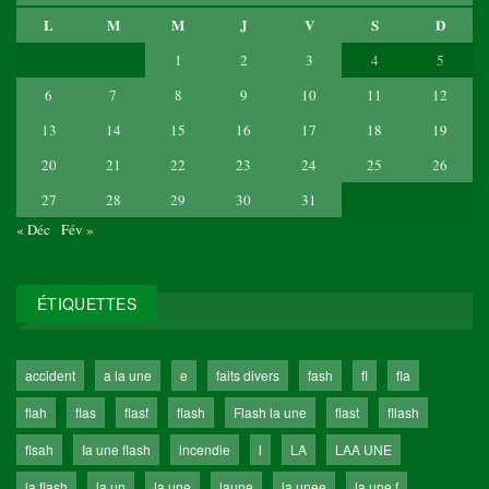
L
M
M
J
V
S
D
1
2
3
4
5
6
7
8
9
10
11
12
13
14
15
16
17
18
19
20
21
22
23
24
25
26
27
28
29
30
31
« Déc
Fév »
ÉTIQUETTES
accident
a la une
e
faits divers
fash
fl
fla
flah
flas
flasf
flash
Flash la une
flast
fllash
flsah
Ia une flash
incendie
l
LA
LAA UNE
la flash
la un
la une
laune
la unee
la une f