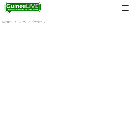
Accueil
2025
février
17