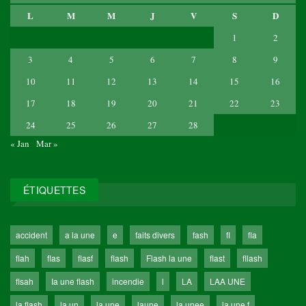
L
M
M
J
V
S
D
1
2
3
4
5
6
7
8
9
10
11
12
13
14
15
16
17
18
19
20
21
22
23
24
25
26
27
28
« Jan
Mar »
ÉTIQUETTES
accident
a la une
e
faits divers
fash
fl
fla
flah
flas
flasf
flash
Flash la une
flast
fllash
flsah
Ia une flash
incendie
l
LA
LAA UNE
la flash
la un
la une
laune
la unee
la une f