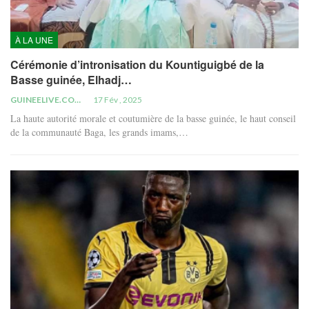
À LA UNE
Cérémonie d’intronisation du Kountiguigbé de la
Basse guinée, Elhadj…
GUINEELIVE.COM
17 Fév , 2025
La haute autorité morale et coutumière de la basse guinée, le haut conseil
de la communauté Baga, les grands imams,…