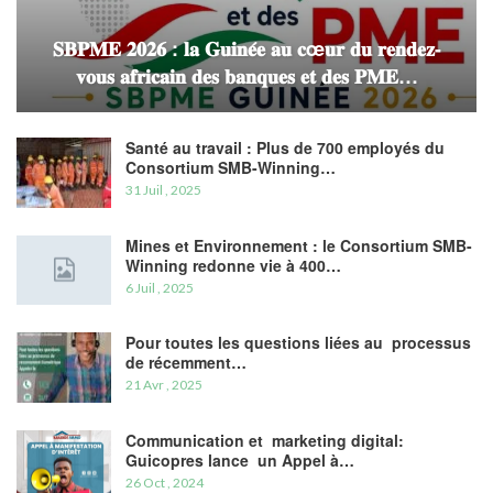
𝐒𝐁𝐏𝐌𝐄 𝟐𝟎𝟐𝟔 : 𝐥𝐚 𝐆𝐮𝐢𝐧𝐞́𝐞 𝐚𝐮 𝐜œ𝐮𝐫 𝐝𝐮 𝐫𝐞𝐧𝐝𝐞𝐳-
𝐯𝐨𝐮𝐬 𝐚𝐟𝐫𝐢𝐜𝐚𝐢𝐧 𝐝𝐞𝐬 𝐛𝐚𝐧𝐪𝐮𝐞𝐬 𝐞𝐭 𝐝𝐞𝐬 𝐏𝐌𝐄…
Santé au travail : Plus de 700 employés du
Consortium SMB-Winning…
31 Juil , 2025
Mines et Environnement : le Consortium SMB-
Winning redonne vie à 400…
6 Juil , 2025
Pour toutes les questions liées au processus
de récemment…
21 Avr , 2025
Communication et marketing digital:
Guicopres lance un Appel à…
26 Oct , 2024