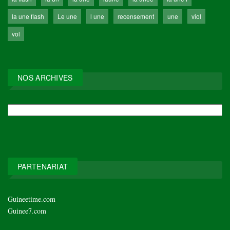
la une flash
Le une
l une
recensement
une
viol
vol
NOS ARCHIVES
NOS
ARCHIVES
PARTENARIAT
Guineetime.com
Guinee7.com