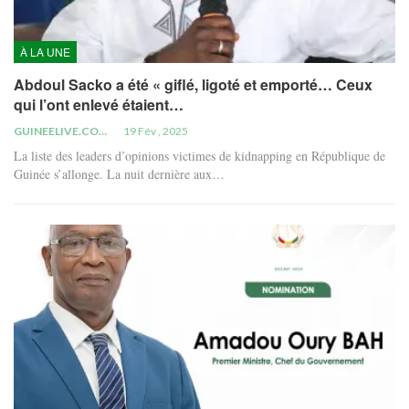
À LA UNE
Abdoul Sacko a été « giflé, ligoté et emporté… Ceux
qui l’ont enlevé étaient…
GUINEELIVE.COM
19 Fév , 2025
La liste des leaders d’opinions victimes de kidnapping en République de
Guinée s’allonge. La nuit dernière aux…