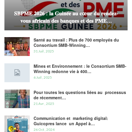
𝐒𝐁𝐏𝐌𝐄 𝟐𝟎𝟐𝟔 : 𝐥𝐚 𝐆𝐮𝐢𝐧𝐞́𝐞 𝐚𝐮 𝐜œ𝐮𝐫 𝐝𝐮 𝐫𝐞𝐧𝐝𝐞𝐳-
𝐯𝐨𝐮𝐬 𝐚𝐟𝐫𝐢𝐜𝐚𝐢𝐧 𝐝𝐞𝐬 𝐛𝐚𝐧𝐪𝐮𝐞𝐬 𝐞𝐭 𝐝𝐞𝐬 𝐏𝐌𝐄…
Santé au travail : Plus de 700 employés du
Consortium SMB-Winning…
31 Juil , 2025
Mines et Environnement : le Consortium SMB-
Winning redonne vie à 400…
6 Juil , 2025
Pour toutes les questions liées au processus
de récemment…
21 Avr , 2025
Communication et marketing digital:
Guicopres lance un Appel à…
26 Oct , 2024