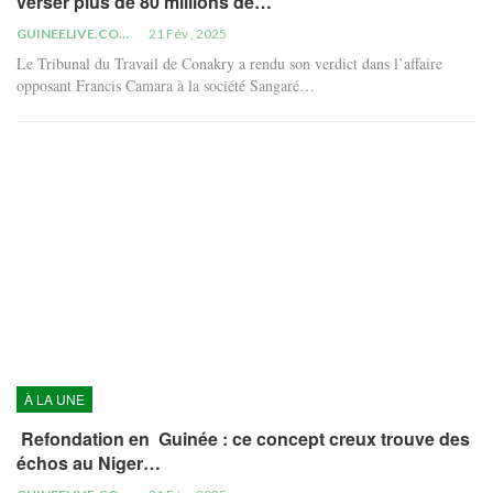
verser plus de 80 millions de…
GUINEELIVE.COM
21 Fév , 2025
Le Tribunal du Travail de Conakry a rendu son verdict dans l’affaire
opposant Francis Camara à la société Sangaré…
À LA UNE
Refondation en Guinée : ce concept creux trouve des
échos au Niger…