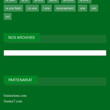
la une flash
Le une
l une
recensement
une
viol
vol
NOS ARCHIVES
NOS
ARCHIVES
PARTENARIAT
Guineetime.com
Guinee7.com