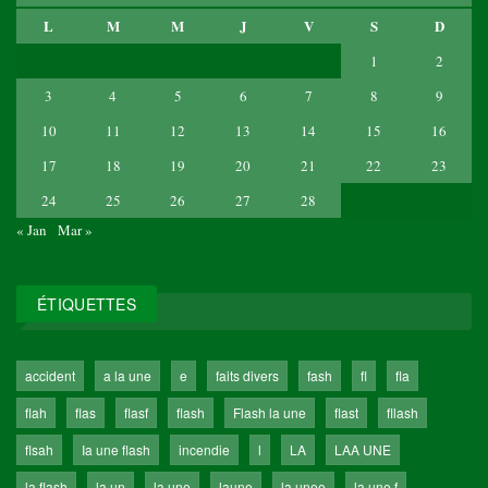
L
M
M
J
V
S
D
1
2
3
4
5
6
7
8
9
10
11
12
13
14
15
16
17
18
19
20
21
22
23
24
25
26
27
28
« Jan
Mar »
ÉTIQUETTES
accident
a la une
e
faits divers
fash
fl
fla
flah
flas
flasf
flash
Flash la une
flast
fllash
flsah
Ia une flash
incendie
l
LA
LAA UNE
la flash
la un
la une
laune
la unee
la une f