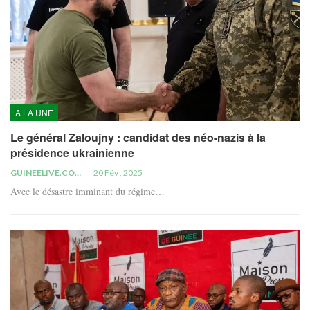
À LA UNE
Le général Zaloujny : candidat des néo-nazis à la
présidence ukrainienne
GUINEELIVE.COM
20 Fév , 2025
Avec le désastre imminant du régime…