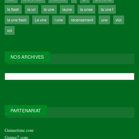
la flash
la un
la une
laune
la unee
la une f
la une flash
Le une
l une
recensement
une
viol
vol
NOS ARCHIVES
NOS
ARCHIVES
PARTENARIAT
Guineetime.com
Guinee7.com