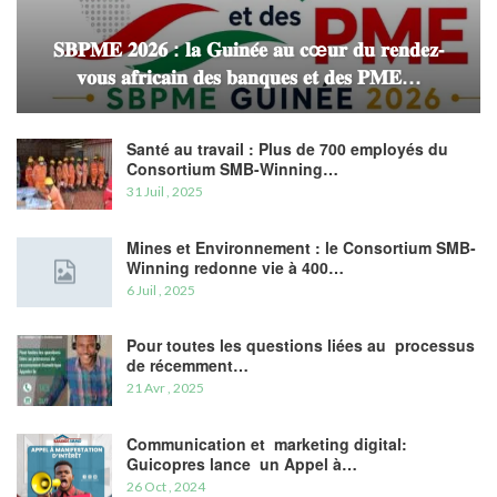
𝐒𝐁𝐏𝐌𝐄 𝟐𝟎𝟐𝟔 : 𝐥𝐚 𝐆𝐮𝐢𝐧𝐞́𝐞 𝐚𝐮 𝐜œ𝐮𝐫 𝐝𝐮 𝐫𝐞𝐧𝐝𝐞𝐳-
𝐯𝐨𝐮𝐬 𝐚𝐟𝐫𝐢𝐜𝐚𝐢𝐧 𝐝𝐞𝐬 𝐛𝐚𝐧𝐪𝐮𝐞𝐬 𝐞𝐭 𝐝𝐞𝐬 𝐏𝐌𝐄…
Santé au travail : Plus de 700 employés du
Consortium SMB-Winning…
31 Juil , 2025
Mines et Environnement : le Consortium SMB-
Winning redonne vie à 400…
6 Juil , 2025
Pour toutes les questions liées au processus
de récemment…
21 Avr , 2025
Communication et marketing digital:
Guicopres lance un Appel à…
26 Oct , 2024