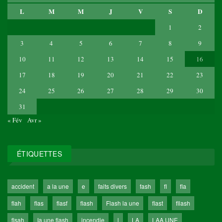
L
M
M
J
V
S
D
1
2
3
4
5
6
7
8
9
10
11
12
13
14
15
16
17
18
19
20
21
22
23
24
25
26
27
28
29
30
31
« Fév
Avr »
ÉTIQUETTES
accident
a la une
e
faits divers
fash
fl
fla
flah
flas
flasf
flash
Flash la une
flast
fllash
flsah
Ia une flash
incendie
l
LA
LAA UNE