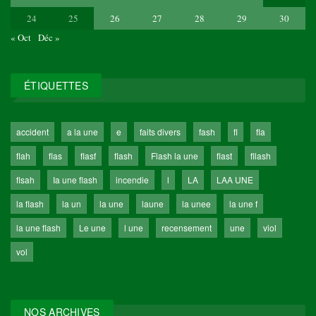
24
25
26
27
28
29
30
« Oct
Déc »
ÉTIQUETTES
accident
a la une
e
faits divers
fash
fl
fla
flah
flas
flasf
flash
Flash la une
flast
fllash
flsah
Ia une flash
incendie
l
LA
LAA UNE
la flash
la un
la une
laune
la unee
la une f
la une flash
Le une
l une
recensement
une
viol
vol
NOS ARCHIVES