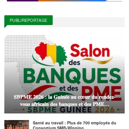
PUBLIREPORTAGE
𝐒𝐁𝐏𝐌𝐄 𝟐𝟎𝟐𝟔 : 𝐥𝐚 𝐆𝐮𝐢𝐧𝐞́𝐞 𝐚𝐮 𝐜œ𝐮𝐫 𝐝𝐮 𝐫𝐞𝐧𝐝𝐞𝐳-
𝐯𝐨𝐮𝐬 𝐚𝐟𝐫𝐢𝐜𝐚𝐢𝐧 𝐝𝐞𝐬 𝐛𝐚𝐧𝐪𝐮𝐞𝐬 𝐞𝐭 𝐝𝐞𝐬 𝐏𝐌𝐄…
Santé au travail : Plus de 700 employés du
Consortium SMB-Winning…