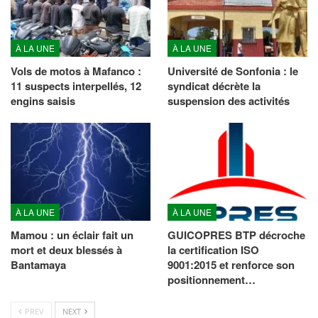
À LA UNE
À LA UNE
Vols de motos à Mafanco :
Université de Sonfonia : le
11 suspects interpellés, 12
syndicat décrète la
engins saisis
suspension des activités
À LA UNE
À LA UNE
Mamou : un éclair fait un
GUICOPRES BTP décroche
mort et deux blessés à
la certification ISO
Bantamaya
9001:2015 et renforce son
positionnement…
PREV
NEXT