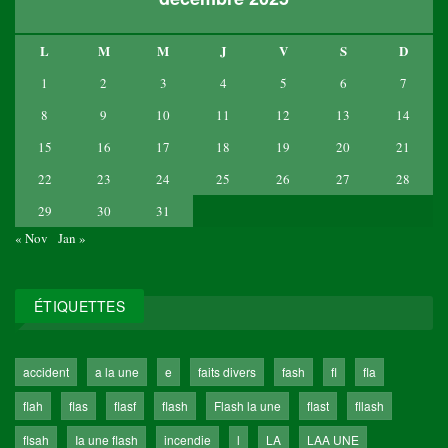
L
M
M
J
V
S
D
1
2
3
4
5
6
7
8
9
10
11
12
13
14
15
16
17
18
19
20
21
22
23
24
25
26
27
28
29
30
31
« Nov
Jan »
ÉTIQUETTES
accident
a la une
e
faits divers
fash
fl
fla
flah
flas
flasf
flash
Flash la une
flast
fllash
flsah
Ia une flash
incendie
l
LA
LAA UNE