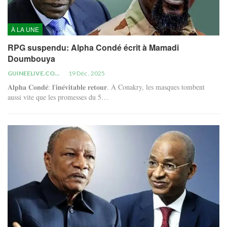
À LA UNE
RPG suspendu: Alpha Condé écrit à Mamadi
Doumbouya
GUINEELIVE.COM
19 Déc , 2025
𝐀𝐥𝐩𝐡𝐚 𝐂𝐨𝐧𝐝𝐞́: 𝐥'𝐢𝐧𝐞́𝐯𝐢𝐭𝐚𝐛𝐥𝐞 𝐫𝐞𝐭𝐨𝐮𝐫. À Conakry, les masques tombent
aussi vite que les promesses du 5…