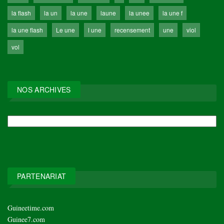
la flash
la un
la une
laune
la unee
la une f
la une flash
Le une
l une
recensement
une
viol
vol
NOS ARCHIVES
NOS
ARCHIVES
PARTENARIAT
Guineetime.com
Guinee7.com