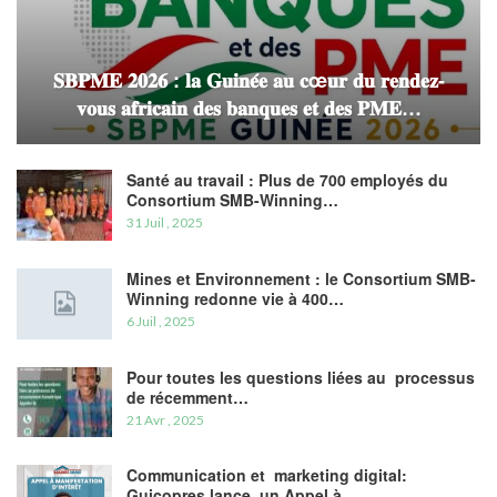
𝐒𝐁𝐏𝐌𝐄 𝟐𝟎𝟐𝟔 : 𝐥𝐚 𝐆𝐮𝐢𝐧𝐞́𝐞 𝐚𝐮 𝐜œ𝐮𝐫 𝐝𝐮 𝐫𝐞𝐧𝐝𝐞𝐳-
𝐯𝐨𝐮𝐬 𝐚𝐟𝐫𝐢𝐜𝐚𝐢𝐧 𝐝𝐞𝐬 𝐛𝐚𝐧𝐪𝐮𝐞𝐬 𝐞𝐭 𝐝𝐞𝐬 𝐏𝐌𝐄…
Santé au travail : Plus de 700 employés du
Consortium SMB-Winning…
31 Juil , 2025
Mines et Environnement : le Consortium SMB-
Winning redonne vie à 400…
6 Juil , 2025
Pour toutes les questions liées au processus
de récemment…
21 Avr , 2025
Communication et marketing digital:
Guicopres lance un Appel à…