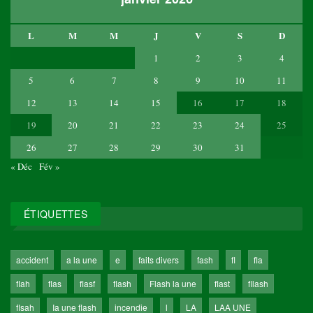
L
M
M
J
V
S
D
1
2
3
4
5
6
7
8
9
10
11
12
13
14
15
16
17
18
19
20
21
22
23
24
25
26
27
28
29
30
31
« Déc
Fév »
ÉTIQUETTES
accident
a la une
e
faits divers
fash
fl
fla
flah
flas
flasf
flash
Flash la une
flast
fllash
flsah
Ia une flash
incendie
l
LA
LAA UNE