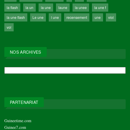
la flash
la un
la une
laune
la unee
la une f
la une flash
Le une
l une
recensement
une
viol
vol
NOS ARCHIVES
NOS
ARCHIVES
PARTENARIAT
Guineetime.com
Guinee7.com