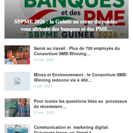
𝐒𝐁𝐏𝐌𝐄 𝟐𝟎𝟐𝟔 : 𝐥𝐚 𝐆𝐮𝐢𝐧𝐞́𝐞 𝐚𝐮 𝐜œ𝐮𝐫 𝐝𝐮 𝐫𝐞𝐧𝐝𝐞𝐳-
𝐯𝐨𝐮𝐬 𝐚𝐟𝐫𝐢𝐜𝐚𝐢𝐧 𝐝𝐞𝐬 𝐛𝐚𝐧𝐪𝐮𝐞𝐬 𝐞𝐭 𝐝𝐞𝐬 𝐏𝐌𝐄…
Santé au travail : Plus de 700 employés du
Consortium SMB-Winning…
31 Juil , 2025
Mines et Environnement : le Consortium SMB-
Winning redonne vie à 400…
6 Juil , 2025
Pour toutes les questions liées au processus
de récemment…
21 Avr , 2025
Communication et marketing digital:
Guicopres lance un Appel à…