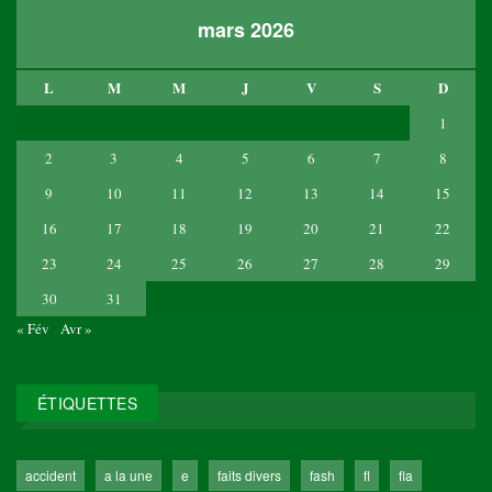
mars 2026
L
M
M
J
V
S
D
1
2
3
4
5
6
7
8
9
10
11
12
13
14
15
16
17
18
19
20
21
22
23
24
25
26
27
28
29
30
31
« Fév
Avr »
ÉTIQUETTES
accident
a la une
e
faits divers
fash
fl
fla