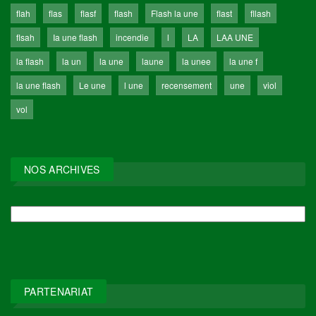
flah
flas
flasf
flash
Flash la une
flast
fllash
flsah
Ia une flash
incendie
l
LA
LAA UNE
la flash
la un
la une
laune
la unee
la une f
la une flash
Le une
l une
recensement
une
viol
vol
NOS ARCHIVES
NOS
ARCHIVES
PARTENARIAT