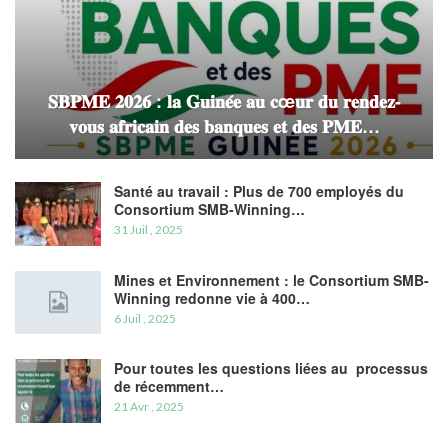
𝐒𝐁𝐏𝐌𝐄 𝟐𝟎𝟐𝟔 : 𝐥𝐚 𝐆𝐮𝐢𝐧𝐞́𝐞 𝐚𝐮 𝐜œ𝐮𝐫 𝐝𝐮 𝐫𝐞𝐧𝐝𝐞𝐳-
𝐯𝐨𝐮𝐬 𝐚𝐟𝐫𝐢𝐜𝐚𝐢𝐧 𝐝𝐞𝐬 𝐛𝐚𝐧𝐪𝐮𝐞𝐬 𝐞𝐭 𝐝𝐞𝐬 𝐏𝐌𝐄…
Santé au travail : Plus de 700 employés du
Consortium SMB-Winning…
31 Juil , 2025
Mines et Environnement : le Consortium SMB-
Winning redonne vie à 400…
6 Juil , 2025
Pour toutes les questions liées au processus
de récemment…
21 Avr , 2025