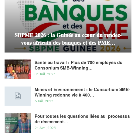
𝐒𝐁𝐏𝐌𝐄 𝟐𝟎𝟐𝟔 : 𝐥𝐚 𝐆𝐮𝐢𝐧𝐞́𝐞 𝐚𝐮 𝐜œ𝐮𝐫 𝐝𝐮 𝐫𝐞𝐧𝐝𝐞𝐳-
𝐯𝐨𝐮𝐬 𝐚𝐟𝐫𝐢𝐜𝐚𝐢𝐧 𝐝𝐞𝐬 𝐛𝐚𝐧𝐪𝐮𝐞𝐬 𝐞𝐭 𝐝𝐞𝐬 𝐏𝐌𝐄…
Santé au travail : Plus de 700 employés du
Consortium SMB-Winning…
31 Juil , 2025
Mines et Environnement : le Consortium SMB-
Winning redonne vie à 400…
6 Juil , 2025
Pour toutes les questions liées au processus
de récemment…
21 Avr , 2025