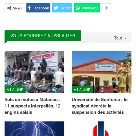
Facebook
Twitter
WhatsApp
Share
VOUS POURRIEZ AUSSI AIMER
Tout
À LA UNE
À LA UNE
Vols de motos à Mafanco :
Université de Sonfonia : le
11 suspects interpellés, 12
syndicat décrète la
engins saisis
suspension des activités