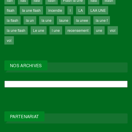
flah
flas
flasf
flash
Flash la une
flast
fllash
flsah
Ia une flash
incendie
l
LA
LAA UNE
la flash
la un
la une
laune
la unee
la une f
la une flash
Le une
l une
recensement
une
viol
vol
NOS ARCHIVES
NOS
ARCHIVES
PARTENARIAT