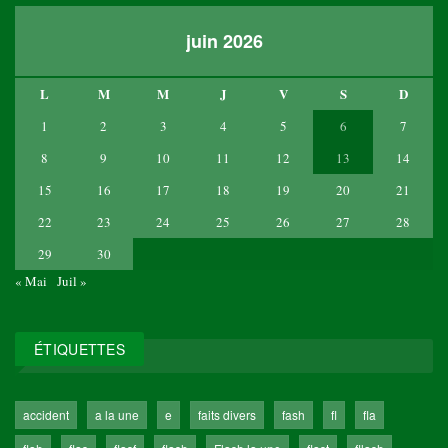
juin 2026
L
M
M
J
V
S
D
1
2
3
4
5
6
7
8
9
10
11
12
13
14
15
16
17
18
19
20
21
22
23
24
25
26
27
28
29
30
« Mai
Juil »
ÉTIQUETTES
accident
a la une
e
faits divers
fash
fl
fla