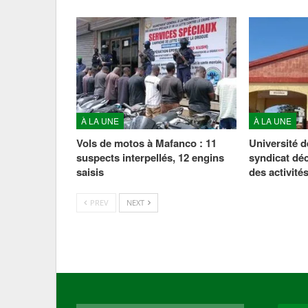
À LA UNE
À LA UNE
Vols de motos à Mafanco : 11
Université d
suspects interpellés, 12 engins
syndicat dé
saisis
des activité
PREV
NEXT