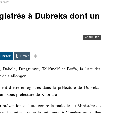
un décès
gistrés à Dubreka dont un
ACTUALITÉ
Linkedin
Tumblr
, Dabola, Dinguiraye, Téllémèlé et Boffa, la liste des
 de s’allonger.
ent d’être enregistrés dans la préfecture de Dubreka,
n, sous préfecture de Khoriara.
n prévention et lutte contre la maladie au Ministère de
 qui auraient fuient le traitement à Conakry pour aller