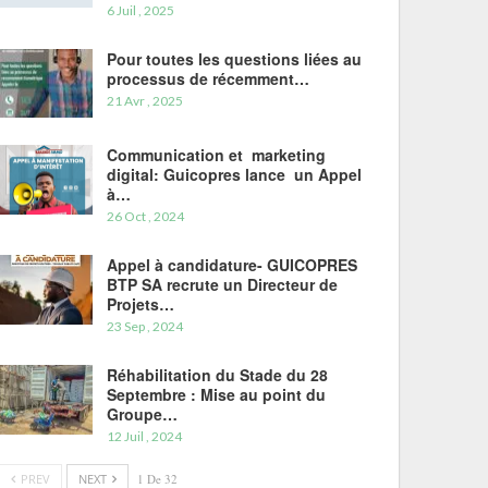
6 Juil , 2025
Pour toutes les questions liées au
processus de récemment…
21 Avr , 2025
Communication et marketing
digital: Guicopres lance un Appel
à…
26 Oct , 2024
Appel à candidature- GUICOPRES
BTP SA recrute un Directeur de
Projets…
23 Sep , 2024
Réhabilitation du Stade du 28
Septembre : Mise au point du
Groupe…
12 Juil , 2024
PREV
NEXT
1 De 32