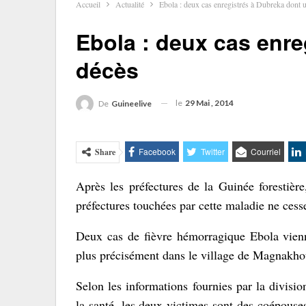
Accueil
Actualité
Ebola : deux cas enregistrés à Dubreka dont 
Ebola : deux cas enre
décès
le
29 Mai , 2014
De
Guineelive
Facebook
Twitter
Courriel
Share
Après les préfectures de la Guinée forestière
préfectures touchées par cette maladie ne cesse
Deux cas de fièvre hémorragique Ebola vienn
plus précisément dans le village de Magnakhou
Selon les informations fournies par la divisio
la santé, les deux victimes sont des coépouses