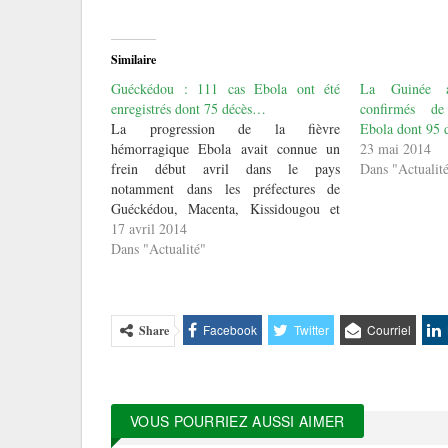
Similaire
Guéckédou : 111 cas Ebola ont été
La Guinée a
enregistrés dont 75 décès…
confirmés de
La progression de la fièvre
Ebola dont 95 
hémorragique Ebola avait connue un
23 mai 2014
frein début avril dans le pays
Dans "Actualit
notamment dans les préfectures de
Guéckédou, Macenta, Kissidougou et
dans la capitale Conakry. Mais pas pour
17 avril 2014
longtemps puisque 11 nouveaux cas ont
Dans "Actualité"
été enregistrés en haute banlieue de la
préfecture de Guéckédou dont trois…
Facebook
Twitter
Courriel
Share
VOUS POURRIEZ AUSSI AIMER