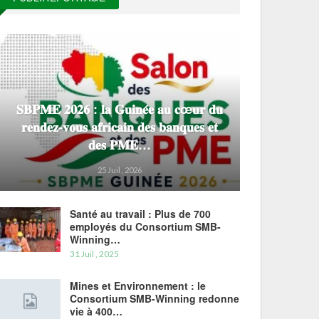
𝐒𝐁𝐏𝐌𝐄 𝟐𝟎𝟐𝟔 : 𝐥𝐚 𝐆𝐮𝐢𝐧𝐞́𝐞 𝐚𝐮 𝐜œ𝐮𝐫 𝐝𝐮
𝐫𝐞𝐧𝐝𝐞𝐳-𝐯𝐨𝐮𝐬 𝐚𝐟𝐫𝐢𝐜𝐚𝐢𝐧 𝐝𝐞𝐬 𝐛𝐚𝐧𝐪𝐮𝐞𝐬 𝐞𝐭
𝐝𝐞𝐬 𝐏𝐌𝐄…
25 Juil , 2026
Santé au travail : Plus de 700
employés du Consortium SMB-
Winning…
31 Juil , 2025
Mines et Environnement : le
Consortium SMB-Winning redonne
vie à 400…