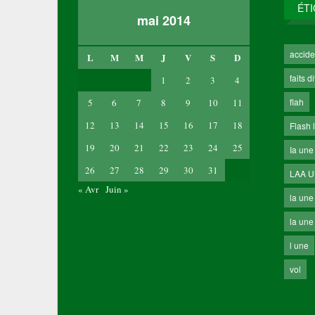
ÉT
mai 2014
accide
L
M
M
J
V
S
D
faits d
1
2
3
4
flah
5
6
7
8
9
10
11
12
13
14
15
16
17
18
Flash 
19
20
21
22
23
24
25
Ia une
26
27
28
29
30
31
LAA 
« Avr
Juin »
la une
la une 
l une
vol