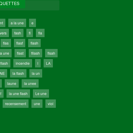
IQUETTES
nt
a la une
e
ivers
fash
fl
fla
flas
flasf
flash
la une
flast
fllash
flsah
 flash
incendie
l
LA
UNE
la flash
la un
laune
la unee
f
la une flash
Le une
recensement
une
viol