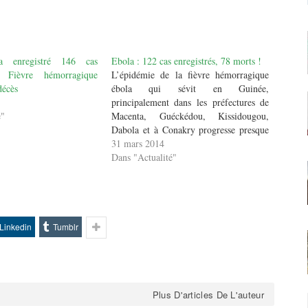
 enregistré 146 cas
Ebola : 122 cas enregistrés, 78 morts !
 Fièvre hémorragique
L’épidémie de la fièvre hémorragique
décès
ébola qui sévit en Guinée,
principalement dans les préfectures de
é"
Macenta, Guéckédou, Kissidougou,
Dabola et à Conakry progresse presque
chaque jour. Selon la direction
31 mars 2014
prévention et lutte contre la maladie, 10
Dans "Actualité"
nouveaux cas suspects de fièvre
hémorragique virale ont été notifiés à
Guéckédou avec 4…
Linkedin
Tumblr
Plus D'articles De L'auteur