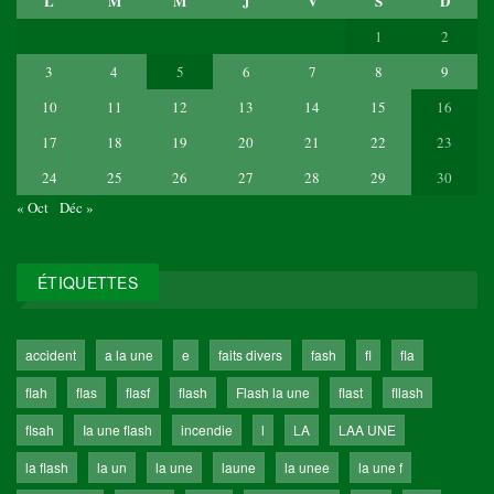
L
M
M
J
V
S
D
1
2
3
4
5
6
7
8
9
10
11
12
13
14
15
16
17
18
19
20
21
22
23
24
25
26
27
28
29
30
« Oct
Déc »
ÉTIQUETTES
accident
a la une
e
faits divers
fash
fl
fla
flah
flas
flasf
flash
Flash la une
flast
fllash
flsah
Ia une flash
incendie
l
LA
LAA UNE
la flash
la un
la une
laune
la unee
la une f