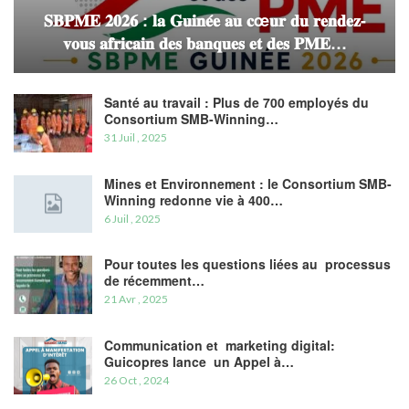
𝐒𝐁𝐏𝐌𝐄 𝟐𝟎𝟐𝟔 : 𝐥𝐚 𝐆𝐮𝐢𝐧𝐞́𝐞 𝐚𝐮 𝐜œ𝐮𝐫 𝐝𝐮 𝐫𝐞𝐧𝐝𝐞𝐳-
𝐯𝐨𝐮𝐬 𝐚𝐟𝐫𝐢𝐜𝐚𝐢𝐧 𝐝𝐞𝐬 𝐛𝐚𝐧𝐪𝐮𝐞𝐬 𝐞𝐭 𝐝𝐞𝐬 𝐏𝐌𝐄…
Santé au travail : Plus de 700 employés du
Consortium SMB-Winning…
31 Juil , 2025
Mines et Environnement : le Consortium SMB-
Winning redonne vie à 400…
6 Juil , 2025
Pour toutes les questions liées au processus
de récemment…
21 Avr , 2025
Communication et marketing digital:
Guicopres lance un Appel à…
26 Oct , 2024