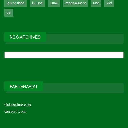
la une flash
Le une
l une
recensement
une
viol
vol
NOS ARCHIVES
NOS
ARCHIVES
PARTENARIAT
Guineetime.com
Guinee7.com