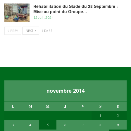
Réhabilitation du Stade du 28 Septembre :
Mise au point du Groupe…
12 Juil , 2024
PREV
NEXT
1 De 32
novembre 2014
L
M
M
J
V
S
D
1
2
3
4
5
6
7
8
9