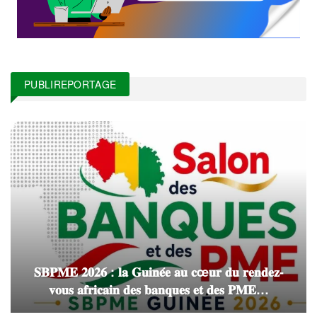
PUBLIREPORTAGE
𝐒𝐁𝐏𝐌𝐄 𝟐𝟎𝟐𝟔 : 𝐥𝐚 𝐆𝐮𝐢𝐧𝐞́𝐞 𝐚𝐮 𝐜œ𝐮𝐫 𝐝𝐮 𝐫𝐞𝐧𝐝𝐞𝐳-
𝐯𝐨𝐮𝐬 𝐚𝐟𝐫𝐢𝐜𝐚𝐢𝐧 𝐝𝐞𝐬 𝐛𝐚𝐧𝐪𝐮𝐞𝐬 𝐞𝐭 𝐝𝐞𝐬 𝐏𝐌𝐄…