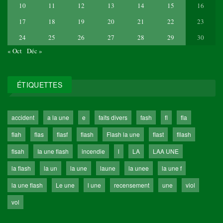
10
11
12
13
14
15
16
17
18
19
20
21
22
23
24
25
26
27
28
29
30
« Oct
Déc »
ÉTIQUETTES
accident
a la une
e
faits divers
fash
fl
fla
flah
flas
flasf
flash
Flash la une
flast
fllash
flsah
Ia une flash
incendie
l
LA
LAA UNE
la flash
la un
la une
laune
la unee
la une f
la une flash
Le une
l une
recensement
une
viol
vol