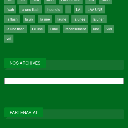
flsah
Ia une flash
incendie
l
LA
LAA UNE
la flash
la un
la une
laune
la unee
la une f
la une flash
Le une
l une
recensement
une
viol
vol
NOS ARCHIVES
NOS
ARCHIVES
PARTENARIAT