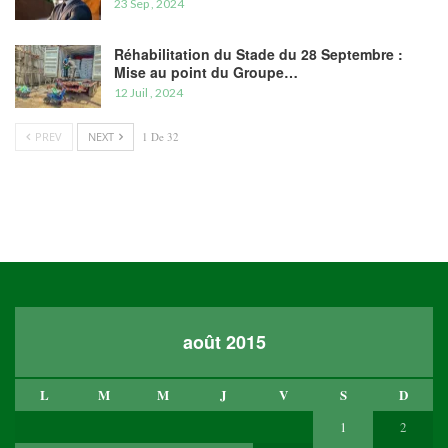
23 Sep , 2024
Réhabilitation du Stade du 28 Septembre :
Mise au point du Groupe…
12 Juil , 2024
PREV
NEXT
1 De 32
août 2015
L
M
M
J
V
S
D
1
2