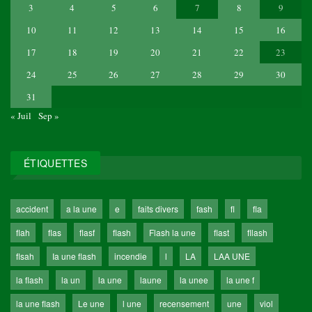
3
4
5
6
7
8
9
10
11
12
13
14
15
16
17
18
19
20
21
22
23
24
25
26
27
28
29
30
31
« Juil
Sep »
ÉTIQUETTES
accident
a la une
e
faits divers
fash
fl
fla
flah
flas
flasf
flash
Flash la une
flast
fllash
flsah
Ia une flash
incendie
l
LA
LAA UNE
la flash
la un
la une
laune
la unee
la une f
la une flash
Le une
l une
recensement
une
viol