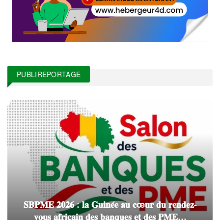
PUBLIREPORTAGE
𝐒𝐁𝐏𝐌𝐄 𝟐𝟎𝟐𝟔 : 𝐥𝐚 𝐆𝐮𝐢𝐧𝐞́𝐞 𝐚𝐮 𝐜œ𝐮𝐫 𝐝𝐮 𝐫𝐞𝐧𝐝𝐞𝐳-
𝐯𝐨𝐮𝐬 𝐚𝐟𝐫𝐢𝐜𝐚𝐢𝐧 𝐝𝐞𝐬 𝐛𝐚𝐧𝐪𝐮𝐞𝐬 𝐞𝐭 𝐝𝐞𝐬 𝐏𝐌𝐄…