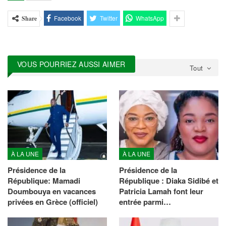
Facebook
Twitter
WhatsApp
Share
VOUS POURRIEZ AUSSI AIMER
Tout
À LA UNE
À LA UNE
Présidence de la
Présidence de la
République: Mamadi
République : Diaka Sidibé et
Doumbouya en vacances
Patricia Lamah font leur
privées en Grèce (officiel)
entrée parmi…