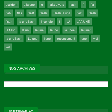
accident
a la une
e
faits divers
fash
fl
fla
flah
flas
flasf
flash
Flash la une
flast
fllash
flsah
Ia une flash
incendie
l
LA
LAA UNE
la flash
la un
la une
laune
la unee
la une f
la une flash
Le une
l une
recensement
une
viol
vol
NOS ARCHIVES
NOS
ARCHIVES
PARTENARIAT