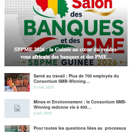
𝐒𝐁𝐏𝐌𝐄 𝟐𝟎𝟐𝟔 : 𝐥𝐚 𝐆𝐮𝐢𝐧𝐞́𝐞 𝐚𝐮 𝐜œ𝐮𝐫 𝐝𝐮 𝐫𝐞𝐧𝐝𝐞𝐳-
𝐯𝐨𝐮𝐬 𝐚𝐟𝐫𝐢𝐜𝐚𝐢𝐧 𝐝𝐞𝐬 𝐛𝐚𝐧𝐪𝐮𝐞𝐬 𝐞𝐭 𝐝𝐞𝐬 𝐏𝐌𝐄…
Santé au travail : Plus de 700 employés du
Consortium SMB-Winning…
31 Juil , 2025
Mines et Environnement : le Consortium SMB-
Winning redonne vie à 400…
6 Juil , 2025
Pour toutes les questions liées au processus