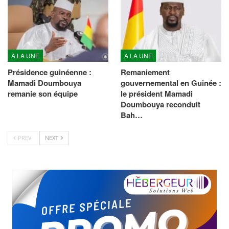
À LA UNE
À LA UNE
Présidence guinéenne :
Remaniement
Mamadi Doumbouya
gouvernemental en Guinée :
remanie son équipe
le président Mamadi
Doumbouya reconduit
Bah…
PREV
NEXT