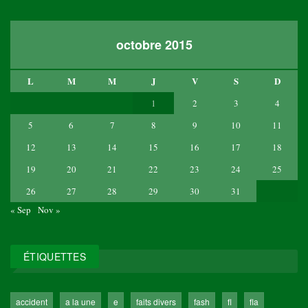
octobre 2015
L
M
M
J
V
S
D
1
2
3
4
5
6
7
8
9
10
11
12
13
14
15
16
17
18
19
20
21
22
23
24
25
26
27
28
29
30
31
« Sep
Nov »
ÉTIQUETTES
accident
a la une
e
faits divers
fash
fl
fla