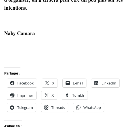
intentions.
Naby Camara
Partager :
Facebook
X
E-mail
LinkedIn
Imprimer
X
Tumblr
Telegram
Threads
WhatsApp
J’aime ça :