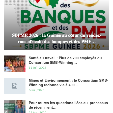
𝐒𝐁𝐏𝐌𝐄 𝟐𝟎𝟐𝟔 : 𝐥𝐚 𝐆𝐮𝐢𝐧𝐞́𝐞 𝐚𝐮 𝐜œ𝐮𝐫 𝐝𝐮 𝐫𝐞𝐧𝐝𝐞𝐳-
𝐯𝐨𝐮𝐬 𝐚𝐟𝐫𝐢𝐜𝐚𝐢𝐧 𝐝𝐞𝐬 𝐛𝐚𝐧𝐪𝐮𝐞𝐬 𝐞𝐭 𝐝𝐞𝐬 𝐏𝐌𝐄…
Santé au travail : Plus de 700 employés du
Consortium SMB-Winning…
31 Juil , 2025
Mines et Environnement : le Consortium SMB-
Winning redonne vie à 400…
6 Juil , 2025
Pour toutes les questions liées au processus
de récemment…
21 Avr , 2025