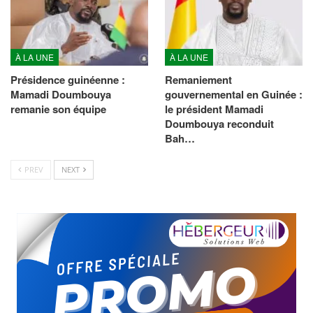
À LA UNE
À LA UNE
Présidence guinéenne :
Remaniement
Mamadi Doumbouya
gouvernemental en Guinée :
remanie son équipe
le président Mamadi
Doumbouya reconduit
Bah…
PREV
NEXT