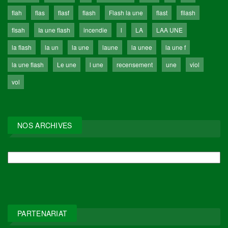
flah
flas
flasf
flash
Flash la une
flast
fllash
flsah
Ia une flash
incendie
l
LA
LAA UNE
la flash
la un
la une
laune
la unee
la une f
la une flash
Le une
l une
recensement
une
viol
vol
NOS ARCHIVES
NOS
ARCHIVES
PARTENARIAT