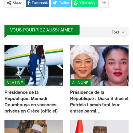
Facebook
Twitter
WhatsApp
Share
VOUS POURRIEZ AUSSI AIMER
Tout
À LA UNE
À LA UNE
Présidence de la
Présidence de la
République: Mamadi
République : Diaka Sidibé et
Doumbouya en vacances
Patricia Lamah font leur
privées en Grèce (officiel)
entrée parmi…