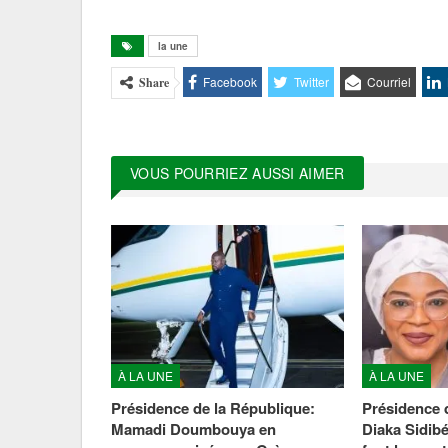
donc son exam
la une
Facebook
Twitter
Courriel
Share
VOUS POURRIEZ AUSSI AIMER
À LA UNE
À LA UNE
Présidence de la République:
Présidence 
Mamadi Doumbouya en
Diaka Sidibé