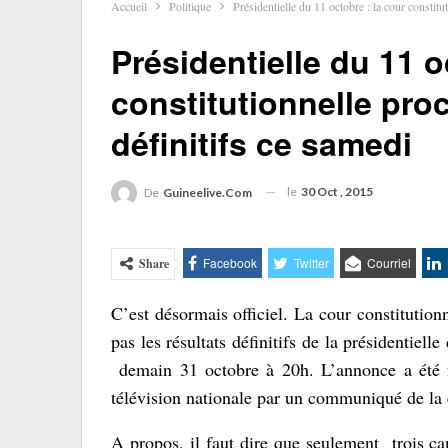
Accueil
Politique
Présidentielle du 11 octobre : la cour constitu
Présidentielle du 11 o
constitutionnelle proc
définitifs ce samedi
le
30 Oct , 2015
De
Guineelive.com
Facebook
Twitter
Courriel
Share
C’est désormais officiel. La cour constitution
pas les résultats définitifs de la présidentiel
demain 31 octobre à 20h. L’annonce a été fa
télévision nationale par un communiqué de la c
A propos, il faut dire que seulement trois ca