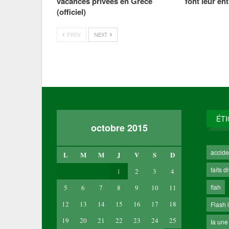
vacances privées en Grèce
font leur e
(officiel)
PREV
NEXT
ÉT
octobre 2015
accide
L
M
M
J
V
S
D
faits d
1
2
3
4
flah
5
6
7
8
9
10
11
12
13
14
15
16
17
18
Flash 
19
20
21
22
23
24
25
Ia une