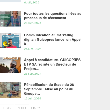
6 Juil , 2025
Pour toutes les questions liées au
processus de récemment…
21 Avr , 2025
Communication et marketing
digital: Guicopres lance un Appel
à…
26 Oct , 2024
Appel à candidature- GUICOPRES
BTP SA recrute un Directeur de
Projets…
23 Sep , 2024
Réhabilitation du Stade du 28
Septembre : Mise au point du
Groupe…
12 Juil , 2024
PREV
NEXT
1 De 32