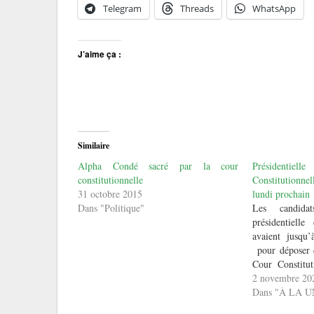
Telegram
Threads
WhatsApp
J’aime ça :
Similaire
Alpha Condé sacré par la cour
Président
constitutionnelle
Constitutionn
31 octobre 2015
lundi prochain
Dans "Politique"
Les candida
présidentiell
avaient jusqu
pour déposer d
Cour Constitut
qui est le 
2 novembre 20
réclamation ne
Dans "À LA 
juriste. La C