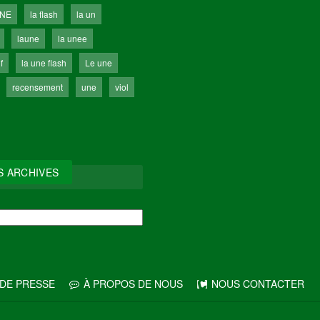
UNE
la flash
la un
laune
la unee
f
la une flash
Le une
recensement
une
viol
S ARCHIVES
IVES
DE PRESSE
À PROPOS DE NOUS
NOUS CONTACTER