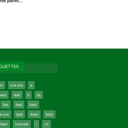
ntrée parmi…
IQUETTES
nt
a la une
e
ivers
fash
fl
fla
flas
flasf
flash
la une
flast
fllash
flsah
 flash
incendie
l
LA