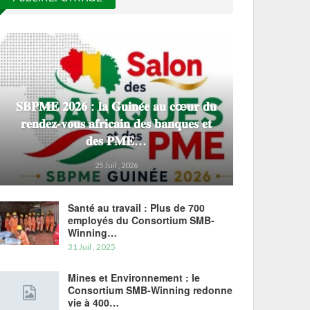
𝐒𝐁𝐏𝐌𝐄 𝟐𝟎𝟐𝟔 : 𝐥𝐚 𝐆𝐮𝐢𝐧𝐞́𝐞 𝐚𝐮 𝐜œ𝐮𝐫 𝐝𝐮
𝐫𝐞𝐧𝐝𝐞𝐳-𝐯𝐨𝐮𝐬 𝐚𝐟𝐫𝐢𝐜𝐚𝐢𝐧 𝐝𝐞𝐬 𝐛𝐚𝐧𝐪𝐮𝐞𝐬 𝐞𝐭
𝐝𝐞𝐬 𝐏𝐌𝐄…
25 Juil , 2026
Santé au travail : Plus de 700
employés du Consortium SMB-
Winning…
31 Juil , 2025
Mines et Environnement : le
Consortium SMB-Winning redonne
vie à 400…