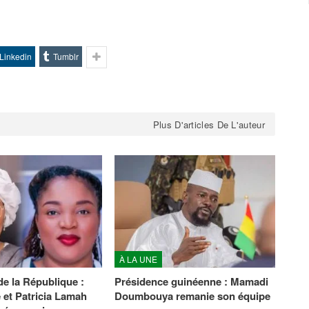
en des…
Linkedin
Tumblr
Plus D'articles De L'auteur
À LA UNE
de la République :
Présidence guinéenne : Mamadi
 et Patricia Lamah
Doumbouya remanie son équipe