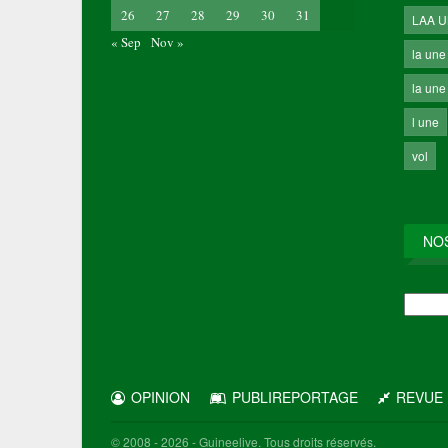
26
27
28
29
30
31
LAA 
« Sep
Nov »
la une
la une 
l une
vol
NO
NOS
ARCH
OPINION
PUBLIREPORTAGE
REVUE 
© 2008 - 2026 - Guineelive. Tous droits réservés.