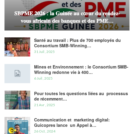
𝐒𝐁𝐏𝐌𝐄 𝟐𝟎𝟐𝟔 : 𝐥𝐚 𝐆𝐮𝐢𝐧𝐞́𝐞 𝐚𝐮 𝐜œ𝐮𝐫 𝐝𝐮 𝐫𝐞𝐧𝐝𝐞𝐳-
𝐯𝐨𝐮𝐬 𝐚𝐟𝐫𝐢𝐜𝐚𝐢𝐧 𝐝𝐞𝐬 𝐛𝐚𝐧𝐪𝐮𝐞𝐬 𝐞𝐭 𝐝𝐞𝐬 𝐏𝐌𝐄…
Santé au travail : Plus de 700 employés du
Consortium SMB-Winning…
31 Juil , 2025
Mines et Environnement : le Consortium SMB-
Winning redonne vie à 400…
6 Juil , 2025
Pour toutes les questions liées au processus
de récemment…
21 Avr , 2025
Communication et marketing digital:
Guicopres lance un Appel à…
26 Oct , 2024