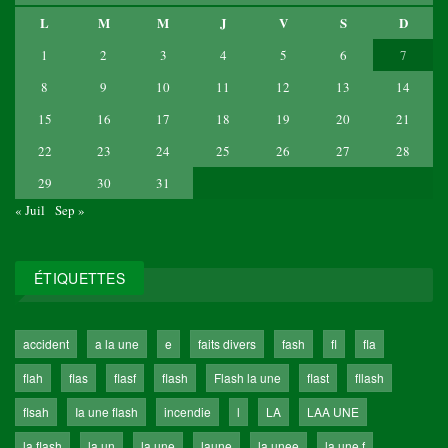
L
M
M
J
V
S
D
1
2
3
4
5
6
7
8
9
10
11
12
13
14
15
16
17
18
19
20
21
22
23
24
25
26
27
28
29
30
31
« Juil
Sep »
ÉTIQUETTES
accident
a la une
e
faits divers
fash
fl
fla
flah
flas
flasf
flash
Flash la une
flast
fllash
flsah
Ia une flash
incendie
l
LA
LAA UNE
la flash
la un
la une
laune
la unee
la une f