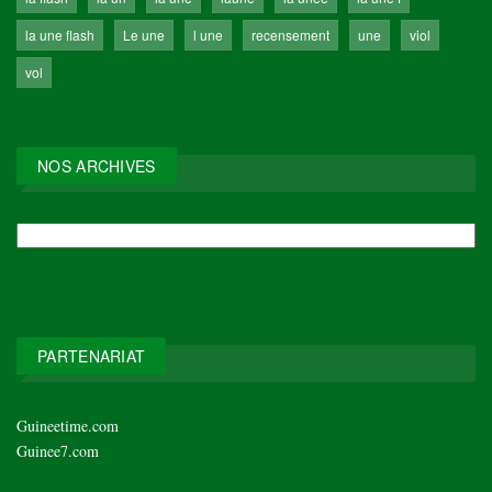
la une flash
Le une
l une
recensement
une
viol
vol
NOS ARCHIVES
NOS
ARCHIVES
PARTENARIAT
Guineetime.com
Guinee7.com