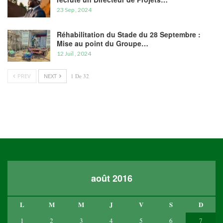
23 Sep , 2024
Réhabilitation du Stade du 28 Septembre :
Mise au point du Groupe…
12 Juil , 2024
PREV
NEXT
1 De 32
août 2016
L
M
M
J
V
S
D
1
2
3
4
5
6
7