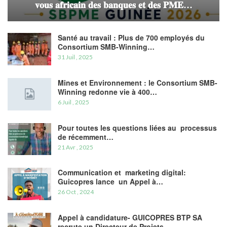
𝐯𝐨𝐮𝐬 𝐚𝐟𝐫𝐢𝐜𝐚𝐢𝐧 𝐝𝐞𝐬 𝐛𝐚𝐧𝐪𝐮𝐞𝐬 𝐞𝐭 𝐝𝐞𝐬 𝐏𝐌𝐄…
Santé au travail : Plus de 700 employés du
Consortium SMB-Winning…
31 Juil , 2025
Mines et Environnement : le Consortium SMB-
Winning redonne vie à 400…
6 Juil , 2025
Pour toutes les questions liées au processus
de récemment…
21 Avr , 2025
Communication et marketing digital:
Guicopres lance un Appel à…
26 Oct , 2024
Appel à candidature- GUICOPRES BTP SA
recrute un Directeur de Projets…