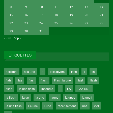
8
9
10
11
12
13
14
15
16
17
18
19
20
21
22
23
24
25
26
27
28
29
30
31
« Juil
Sep »
ÉTIQUETTES
accident
a la une
e
faits divers
fash
fl
fla
flah
flas
flasf
flash
Flash la une
flast
fllash
flsah
Ia une flash
incendie
l
LA
LAA UNE
la flash
la un
la une
laune
la unee
la une f
la une flash
Le une
l une
recensement
une
viol