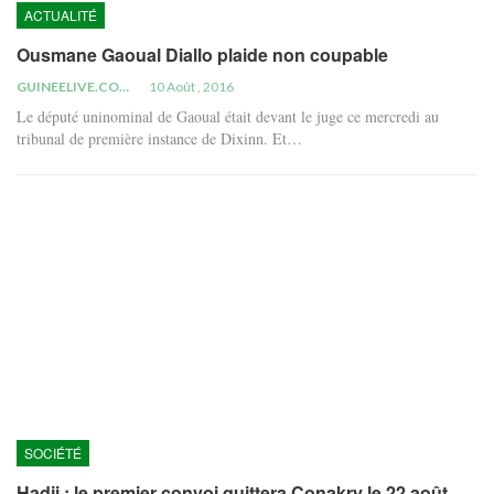
ACTUALITÉ
Ousmane Gaoual Diallo plaide non coupable
GUINEELIVE.COM
10 Août , 2016
Le député uninominal de Gaoual était devant le juge ce mercredi au
tribunal de première instance de Dixinn. Et…
SOCIÉTÉ
Hadji : le premier convoi quittera Conakry le 22 août