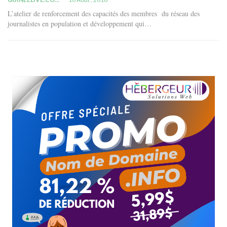
L’atelier de renforcement des capacités des membres du réseau des
journalistes en population et développement qui…