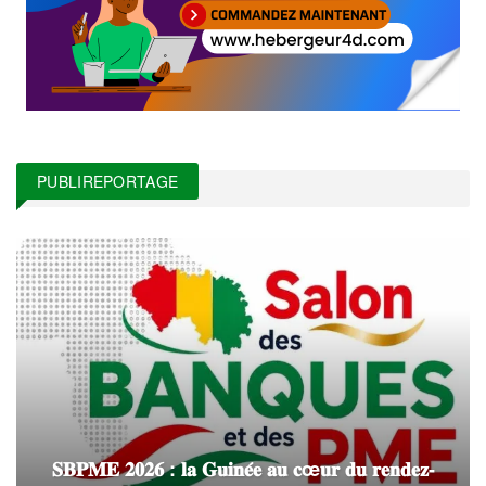
PUBLIREPORTAGE
𝐒𝐁𝐏𝐌𝐄 𝟐𝟎𝟐𝟔 : 𝐥𝐚 𝐆𝐮𝐢𝐧𝐞́𝐞 𝐚𝐮 𝐜œ𝐮𝐫 𝐝𝐮 𝐫𝐞𝐧𝐝𝐞𝐳-