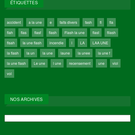
ÉTIQUETTES
accident
a la une
e
faits divers
fash
fl
fla
flah
flas
flasf
flash
Flash la une
flast
fllash
flsah
Ia une flash
incendie
l
LA
LAA UNE
la flash
la un
la une
laune
la unee
la une f
la une flash
Le une
l une
recensement
une
viol
vol
NOS ARCHIVES
NOS
ARCHIVES