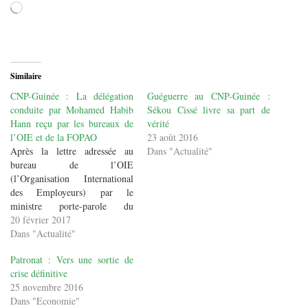
Chargement…
Similaire
CNP-Guinée : La délégation
Guéguerre au CNP-Guinée :
conduite par Mohamed Habib
Sékou Cissé livre sa part de
Hann reçu par les bureaux de
vérité
l’OIE et de la FOPAO
23 août 2016
Après la lettre adressée au
Dans "Actualité"
bureau de l’OIE
(l’Organisation International
des Employeurs) par le
ministre porte-parole du
Gouvernement, Albert
20 février 2017
Damantang Camara par rapport
Dans "Actualité"
à la crise que traverse le
Patronat : Vers une sortie de
Conseil National du patronat-
crise définitive
Guinéen (CNP-Guinée). Les
25 novembre 2016
membres du Conseil National
Dans "Economie"
du patronat Guinéen très