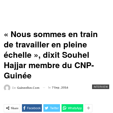
« Nous sommes en train
de travailler en pleine
échelle », dixit Souhel
Hajjar membre du CNP-
Guinée
INTERVIEW
le
7 Sep , 2016
De
Guineelive.com
Facebook
Twitter
WhatsApp
Share