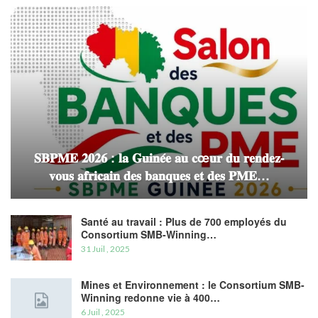
𝐒𝐁𝐏𝐌𝐄 𝟐𝟎𝟐𝟔 : 𝐥𝐚 𝐆𝐮𝐢𝐧𝐞́𝐞 𝐚𝐮 𝐜œ𝐮𝐫 𝐝𝐮 𝐫𝐞𝐧𝐝𝐞𝐳-
𝐯𝐨𝐮𝐬 𝐚𝐟𝐫𝐢𝐜𝐚𝐢𝐧 𝐝𝐞𝐬 𝐛𝐚𝐧𝐪𝐮𝐞𝐬 𝐞𝐭 𝐝𝐞𝐬 𝐏𝐌𝐄…
Santé au travail : Plus de 700 employés du
Consortium SMB-Winning…
31 Juil , 2025
Mines et Environnement : le Consortium SMB-
Winning redonne vie à 400…
6 Juil , 2025