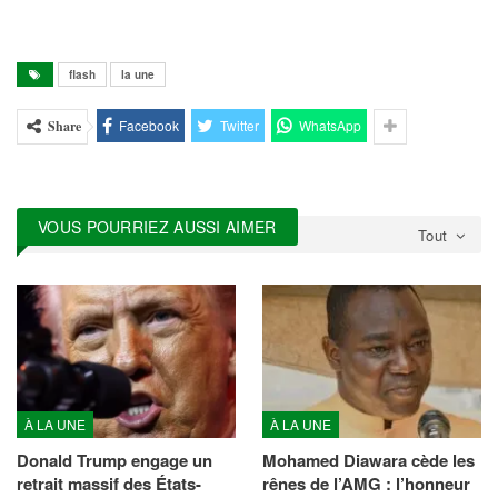
surpris par cette présente lettre
ont également…
flash
la une
Facebook
Twitter
WhatsApp
Share
VOUS POURRIEZ AUSSI AIMER
Tout
À LA UNE
À LA UNE
Donald Trump engage un
Mohamed Diawara cède les
retrait massif des États-
rênes de l’AMG : l’honneur