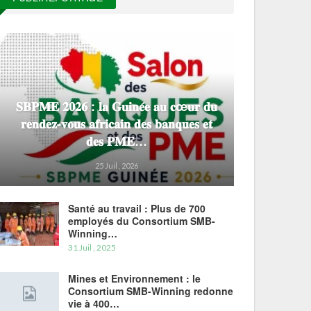
𝐒𝐁𝐏𝐌𝐄 𝟐𝟎𝟐𝟔 : 𝐥𝐚 𝐆𝐮𝐢𝐧𝐞́𝐞 𝐚𝐮 𝐜œ𝐮𝐫 𝐝𝐮
𝐫𝐞𝐧𝐝𝐞𝐳-𝐯𝐨𝐮𝐬 𝐚𝐟𝐫𝐢𝐜𝐚𝐢𝐧 𝐝𝐞𝐬 𝐛𝐚𝐧𝐪𝐮𝐞𝐬 𝐞𝐭
𝐝𝐞𝐬 𝐏𝐌𝐄…
25 Juil , 2026
Santé au travail : Plus de 700
employés du Consortium SMB-
Winning…
31 Juil , 2025
Mines et Environnement : le
Consortium SMB-Winning redonne
vie à 400…