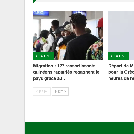
À LA UNE
À LA UNE
Migration : 127 ressortissants
Départ de 
guinéens rapatriés regagnent le
pour la Grèc
pays grâce au…
heures de r
PREV
NEXT