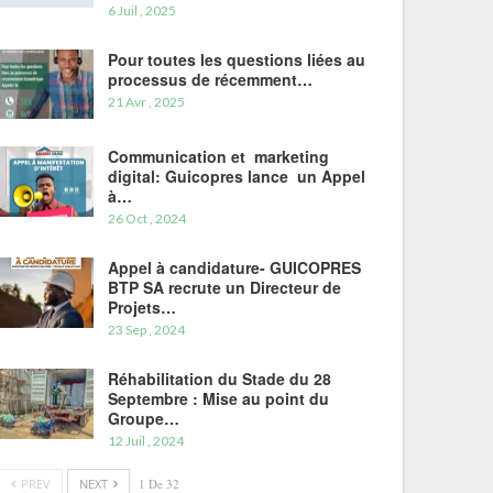
6 Juil , 2025
Pour toutes les questions liées au
processus de récemment…
21 Avr , 2025
Communication et marketing
digital: Guicopres lance un Appel
à…
26 Oct , 2024
Appel à candidature- GUICOPRES
BTP SA recrute un Directeur de
Projets…
23 Sep , 2024
Réhabilitation du Stade du 28
Septembre : Mise au point du
Groupe…
12 Juil , 2024
PREV
NEXT
1 De 32