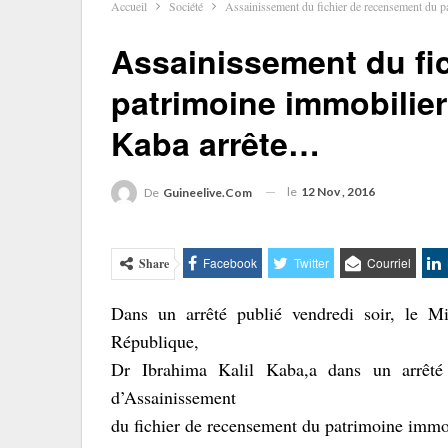
Accueil
Société
Assainissement du fichier de recensement du pa
Assainissement du fi
patrimoine immobilier 
Kaba arrête…
le
12 Nov , 2016
De
Guineelive.com
Facebook
Twitter
Courriel
Share
Dans un arrêté publié vendredi soir, le Mi
République,
Dr Ibrahima Kalil Kaba,a dans un arrêt
d’Assainissement
du fichier de recensement du patrimoine immob