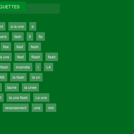
IQUETTES
nt
a la une
e
ivers
fash
fl
fla
flas
flasf
flash
la une
flast
fllash
flsah
 flash
incendie
l
LA
UNE
la flash
la un
laune
la unee
f
la une flash
Le une
recensement
une
viol