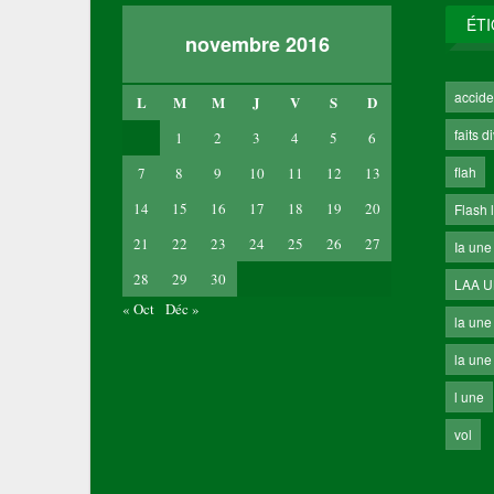
ÉT
novembre 2016
accide
L
M
M
J
V
S
D
faits d
1
2
3
4
5
6
flah
7
8
9
10
11
12
13
14
15
16
17
18
19
20
Flash 
21
22
23
24
25
26
27
Ia une
28
29
30
LAA 
« Oct
Déc »
la une
la une 
l une
vol