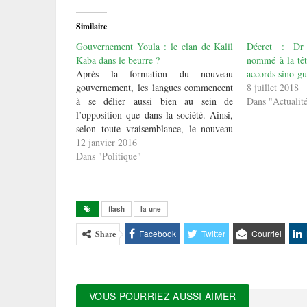
Similaire
Gouvernement Youla : le clan de Kalil
Décret : Dr
Kaba dans le beurre ?
nommé à la têt
Après la formation du nouveau
accords sino-g
gouvernement, les langues commencent
8 juillet 2018
à se délier aussi bien au sein de
Dans "Actualit
l’opposition que dans la société. Ainsi,
selon toute vraisemblance, le nouveau
Premier Ministre comme son
12 janvier 2016
prédécesseur et frère Mohamed Saïd
Dans "Politique"
Fofana n’a pas eu les coudées franches
pour former son gouvernement. Mais
c’est…
flash
la une
Facebook
Twitter
Courriel
Share
VOUS POURRIEZ AUSSI AIMER