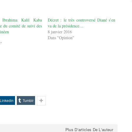
 Ibrahima Kalil Kaba
Décret : le très controversé Diané s’en
e du comité de suivi des
va de la présidence…
uinéen
8 janvier 2016
Dans "Opinion"
é"
Linkedin
Tumblr
Plus D'articles De L'auteur