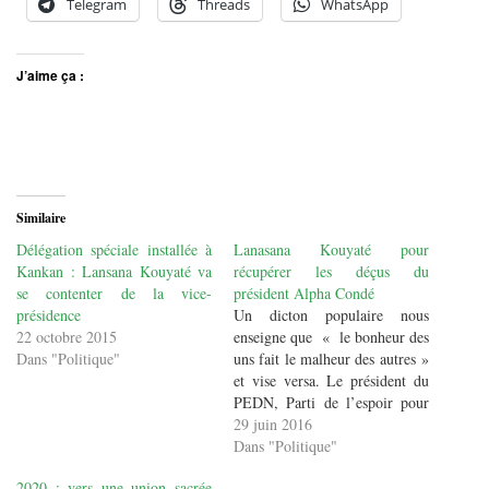
Telegram
Threads
WhatsApp
J’aime ça :
Similaire
Délégation spéciale installée à
Lanasana Kouyaté pour
Kankan : Lansana Kouyaté va
récupérer les déçus du
se contenter de la vice-
président Alpha Condé
présidence
Un dicton populaire nous
22 octobre 2015
enseigne que « le bonheur des
Dans "Politique"
uns fait le malheur des autres »
et vise versa. Le président du
PEDN, Parti de l’espoir pour
le développement national qui
29 juin 2016
est un orateur hors pairs en est
Dans "Politique"
convaincu. Sur une radio
2020 : vers une union sacrée