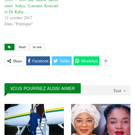
privée de la place, Lansana
entre Sidya, Lansana Kouyaté
Kouyaté puisqu’il s’agit…
et Dr Kaba…
31 octobre 2017
Dans "Politique"
flash
la une
Facebook
Twitter
WhatsApp
Share
VOUS POURRIEZ AUSSI AIMER
Tout