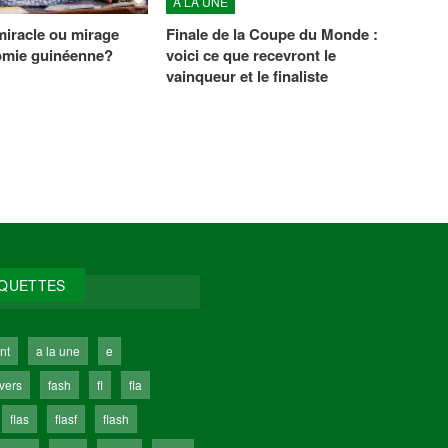
À LA UNE
iracle ou mirage
Finale de la Coupe du Monde :
omie guinéenne?
voici ce que recevront le
vainqueur et le finaliste
IQUETTES
nt
a la une
e
ivers
fash
fl
fla
flas
flasf
flash