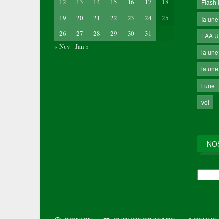
12
13
14
15
16
17
18
Flash 
19
20
21
22
23
24
25
Ia une
26
27
28
29
30
31
LAA 
« Nov
Jan »
la une
la une 
l une
vol
NO
NOS
ARCH