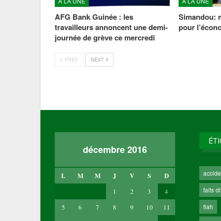
À LA UNE
À LA UNE
AFG Bank Guinée : les
Simandou: m
travailleurs annoncent une demi-
pour l’écon
journée de grève ce mercredi
PREV
NEXT
ÉT
décembre 2016
accide
L
M
M
J
V
S
D
faits d
1
2
3
4
flah
5
6
7
8
9
10
11