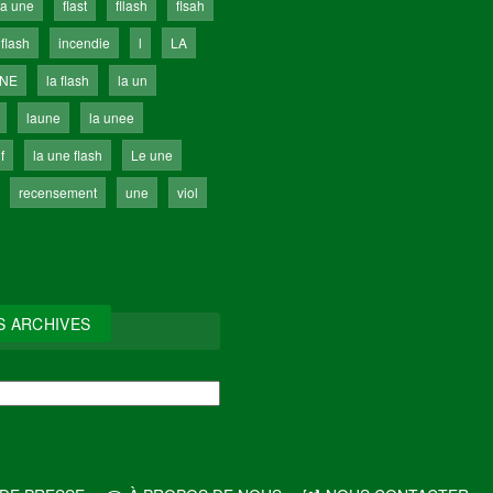
la une
flast
fllash
flsah
 flash
incendie
l
LA
UNE
la flash
la un
laune
la unee
f
la une flash
Le une
recensement
une
viol
S ARCHIVES
IVES