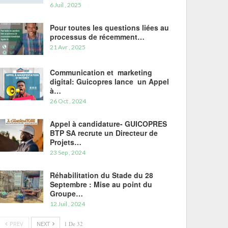
6 Juil , 2025
Pour toutes les questions liées au
processus de récemment…
21 Avr , 2025
Communication et marketing
digital: Guicopres lance un Appel
à…
26 Oct , 2024
Appel à candidature- GUICOPRES
BTP SA recrute un Directeur de
Projets…
23 Sep , 2024
Réhabilitation du Stade du 28
Septembre : Mise au point du
Groupe…
12 Juil , 2024
PREV
NEXT
1 De 32