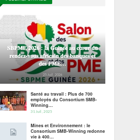
𝐒𝐁𝐏𝐌𝐄 𝟐𝟎𝟐𝟔 : 𝐥𝐚 𝐆𝐮𝐢𝐧𝐞́𝐞 𝐚𝐮 𝐜œ𝐮𝐫 𝐝𝐮
𝐫𝐞𝐧𝐝𝐞𝐳-𝐯𝐨𝐮𝐬 𝐚𝐟𝐫𝐢𝐜𝐚𝐢𝐧 𝐝𝐞𝐬 𝐛𝐚𝐧𝐪𝐮𝐞𝐬 𝐞𝐭
𝐝𝐞𝐬 𝐏𝐌𝐄…
25 Juil , 2026
Santé au travail : Plus de 700
employés du Consortium SMB-
Winning…
31 Juil , 2025
Mines et Environnement : le
Consortium SMB-Winning redonne
vie à 400…