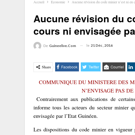
Accueil
Economie
Aucune révision du code minier n’est ni en 
Aucune révision du co
cours ni envisagée pa
le
21 Déc , 2016
De
Guineelive.com
Facebook
Twitter
Courriel
Share
COMMUNIQUE DU MINISTERE DES MI
N’ENVISAGE PAS DE
Contrairement aux publications de certain
informe tous les acteurs du secteur minier q
envisagée par l’Etat Guinéen.
Les dispositions du code minier en vigueur p