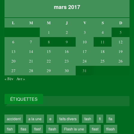
mars 2017
L
M
M
J
V
S
D
1
2
3
4
5
6
7
8
9
10
11
12
13
14
15
16
17
18
19
20
21
22
23
24
25
26
27
28
29
30
31
« Fév
Avr »
ÉTIQUETTES
accident
a la une
e
faits divers
fash
fl
fla
flah
flas
flasf
flash
Flash la une
flast
fllash