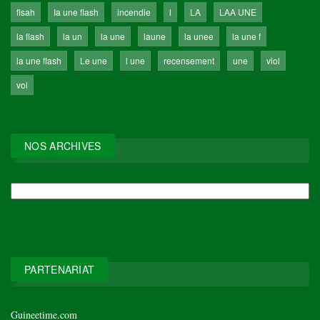
flsah
Ia une flash
incendie
l
LA
LAA UNE
la flash
la un
la une
laune
la unee
la une f
la une flash
Le une
l une
recensement
une
viol
vol
NOS ARCHIVES
NOS
ARCHIVES
PARTENARIAT
Guineetime.com