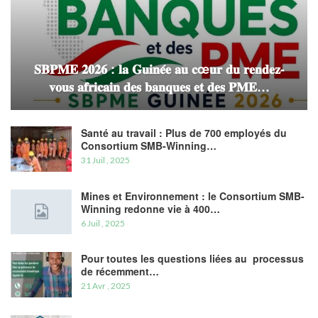
𝐒𝐁𝐏𝐌𝐄 𝟐𝟎𝟐𝟔 : 𝐥𝐚 𝐆𝐮𝐢𝐧𝐞́𝐞 𝐚𝐮 𝐜œ𝐮𝐫 𝐝𝐮 𝐫𝐞𝐧𝐝𝐞𝐳-
𝐯𝐨𝐮𝐬 𝐚𝐟𝐫𝐢𝐜𝐚𝐢𝐧 𝐝𝐞𝐬 𝐛𝐚𝐧𝐪𝐮𝐞𝐬 𝐞𝐭 𝐝𝐞𝐬 𝐏𝐌𝐄…
Santé au travail : Plus de 700 employés du
Consortium SMB-Winning…
31 Juil , 2025
Mines et Environnement : le Consortium SMB-
Winning redonne vie à 400…
6 Juil , 2025
Pour toutes les questions liées au processus
de récemment…
21 Avr , 2025