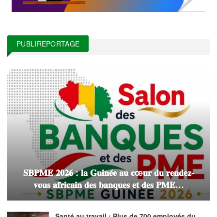
PUBLIREPORTAGE
𝐒𝐁𝐏𝐌𝐄 𝟐𝟎𝟐𝟔 : 𝐥𝐚 𝐆𝐮𝐢𝐧𝐞́𝐞 𝐚𝐮 𝐜œ𝐮𝐫 𝐝𝐮 𝐫𝐞𝐧𝐝𝐞𝐳-
𝐯𝐨𝐮𝐬 𝐚𝐟𝐫𝐢𝐜𝐚𝐢𝐧 𝐝𝐞𝐬 𝐛𝐚𝐧𝐪𝐮𝐞𝐬 𝐞𝐭 𝐝𝐞𝐬 𝐏𝐌𝐄…
Santé au travail : Plus de 700 employés du