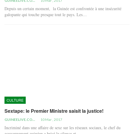
GUINEELIVE.COM
10 Mar , 2017
Depuis un certain moment, la Guinée est confrontée à une insécurité
galopante qui touche presque tout le pays. Les…
CULTURE
Sextape: le Premier Ministre saisit la justice!
GUINEELIVE.COM
10 Mar , 2017
Incriminé dans une affaire de sexe sur les réseaux sociaux, le chef du
gouvernement guinéen a brisé le silence et…