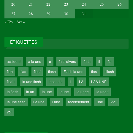
20
21
22
23
24
25
26
27
28
29
30
31
« Fév
Avr »
ÉTIQUETTES
accident
a la une
e
faits divers
fash
fl
fla
flah
flas
flasf
flash
Flash la une
flast
fllash
flsah
Ia une flash
incendie
l
LA
LAA UNE
la flash
la un
la une
laune
la unee
la une f
la une flash
Le une
l une
recensement
une
viol
vol